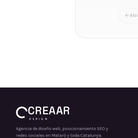
Atr
CREAAR
DESIGN
Agencia de diseño web, posicionamiento SEO y
redes sociales en Mataró y toda Catalunya.