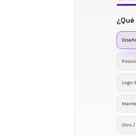
¿Qué
Diseñ
Posic
Logo 
Mante
Otro /