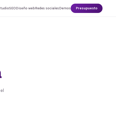
studio
SEO
Diseño web
Redes sociales
Demos
Presupuesto
a
el