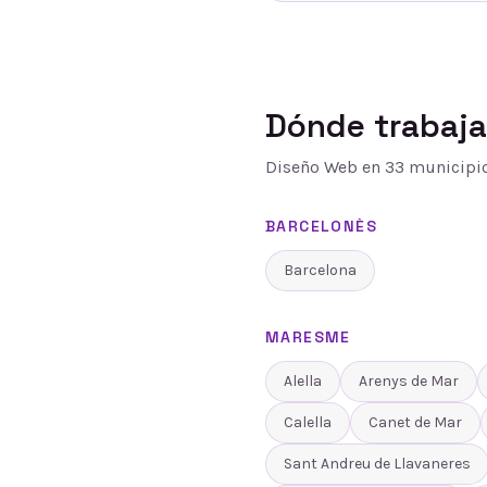
Dónde trabaj
Diseño Web
en
33
municipio
BARCELONÈS
Barcelona
MARESME
Alella
Arenys de Mar
Calella
Canet de Mar
Sant Andreu de Llavaneres