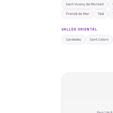
Sant Vicenç de Montalt
Premià de Mar
Teià
VALLÈS ORIENTAL
Cardedeu
Sant Celoni
Paso
1
de
6