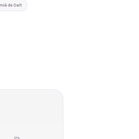
mià de Dalt
17
%