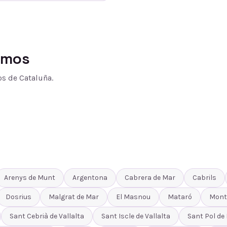
amos
s de Cataluña.
Arenys de Munt
Argentona
Cabrera de Mar
Cabrils
Dosrius
Malgrat de Mar
El Masnou
Mataró
Mont
Sant Cebrià de Vallalta
Sant Iscle de Vallalta
Sant Pol de