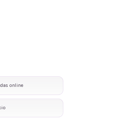
ndas online
cio