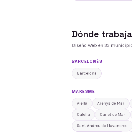
Dónde trabaj
Diseño Web
en
33
municipio
BARCELONÈS
Barcelona
MARESME
Alella
Arenys de Mar
Calella
Canet de Mar
Sant Andreu de Llavaneres