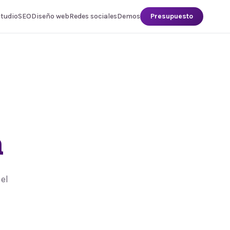
studio
SEO
Diseño web
Redes sociales
Demos
Presupuesto
a
el