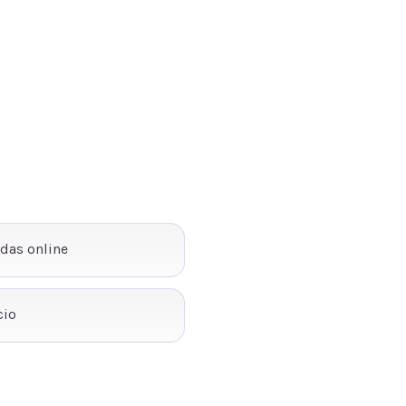
ndas online
cio