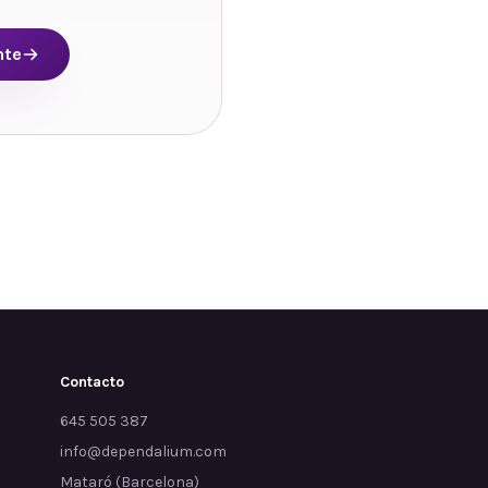
nte
Contacto
645 505 387
info@dependalium.com
Mataró
(
Barcelona
)