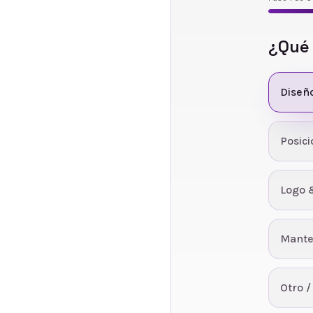
¿Qué
Diseñ
Posic
Logo 
Mante
Otro /