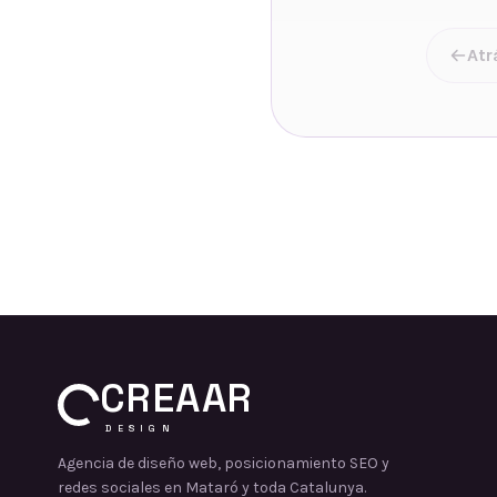
Atr
CREAAR
DESIGN
Agencia de diseño web, posicionamiento SEO y
redes sociales en Mataró y toda Catalunya.