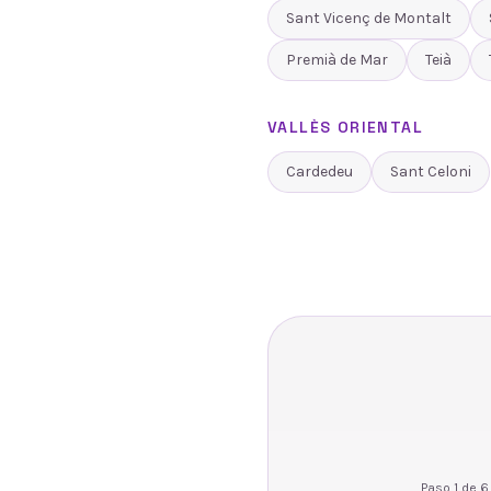
Sant Vicenç de Montalt
Premià de Mar
Teià
VALLÈS ORIENTAL
Cardedeu
Sant Celoni
Paso
1
de
6