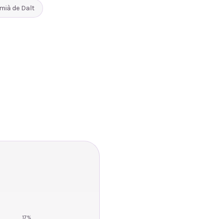
mià de Dalt
17
%