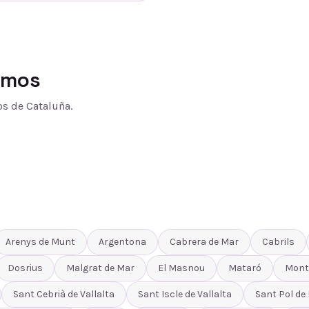
amos
s de Cataluña.
Arenys de Munt
Argentona
Cabrera de Mar
Cabrils
Dosrius
Malgrat de Mar
El Masnou
Mataró
Mont
Sant Cebrià de Vallalta
Sant Iscle de Vallalta
Sant Pol de