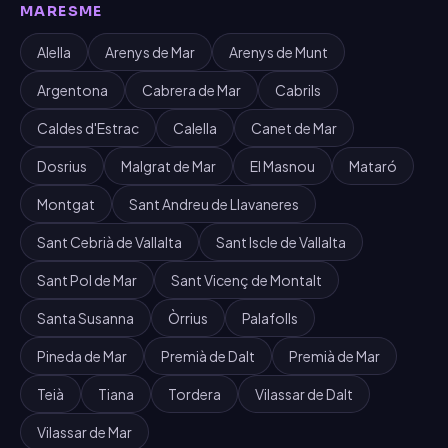
MARESME
Alella
Arenys de Mar
Arenys de Munt
Argentona
Cabrera de Mar
Cabrils
Caldes d'Estrac
Calella
Canet de Mar
Dosrius
Malgrat de Mar
El Masnou
Mataró
Montgat
Sant Andreu de Llavaneres
Sant Cebrià de Vallalta
Sant Iscle de Vallalta
Sant Pol de Mar
Sant Vicenç de Montalt
Santa Susanna
Òrrius
Palafolls
Pineda de Mar
Premià de Dalt
Premià de Mar
Teià
Tiana
Tordera
Vilassar de Dalt
Vilassar de Mar