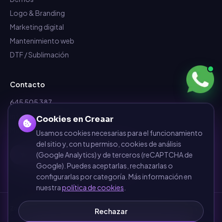
Logo & Branding
Marketing digital
Mantenimiento web
DTF / Sublimación
Contacto
645 505 387
info@dependalium.com
Cookies en Creaar
Mataró
(
Barcelona
)
Usamos cookies necesarias para el funcionamiento
del sitio y, con tu permiso, cookies de análisis
Déjanos tu reseña en Google
(Google Analytics) y de terceros (reCAPTCHA de
Google). Puedes aceptarlas, rechazarlas o
configurarlas por categoría. Más información en
nuestra
política de cookies
.
Zonas de cobertura
·
Barcelona
·
Terrassa
·
Sabadell
·
Mataró
·
Girona
·
Rechazar
Sant Cugat del Vallès
·
Manresa
·
Granollers
·
Ver todas las zonas →