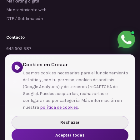
Marketing digital
Mantenimiento web
DTF / Sublimación
Contacto
645 505 387
info@dependalium.com
Cookies en Creaar
Mataró
(
Barcelona
)
Usamos cookies necesarias para el funcionamiento
del sitio y, con tu permiso, cookies de análisis
Déjanos tu reseña en Google
(Google Analytics) y de terceros (reCAPTCHA de
Google). Puedes aceptarlas, rechazarlas o
configurarlas por categoría. Más información en
nuestra
política de cookies
.
Zonas de cobertura
·
Barcelona
·
L'Hospitalet de Llobregat
·
Terrassa
·
Badalona
·
Sabadell
·
Tarragona
·
Mataró
·
Santa Coloma de Gramenet
·
Rechazar
Ver todas las zonas →
Aceptar todas