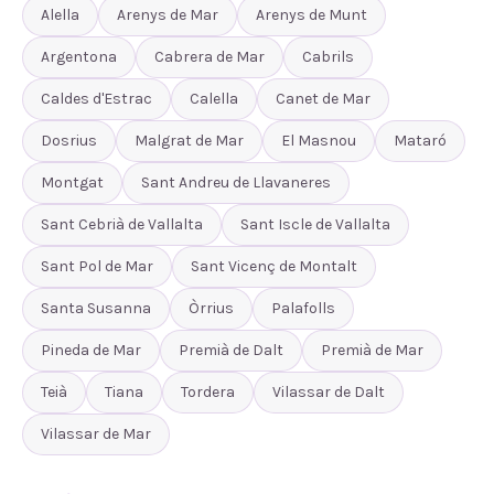
Alella
Arenys de Mar
Arenys de Munt
Argentona
Cabrera de Mar
Cabrils
Caldes d'Estrac
Calella
Canet de Mar
Dosrius
Malgrat de Mar
El Masnou
Mataró
Montgat
Sant Andreu de Llavaneres
Sant Cebrià de Vallalta
Sant Iscle de Vallalta
Sant Pol de Mar
Sant Vicenç de Montalt
Santa Susanna
Òrrius
Palafolls
Pineda de Mar
Premià de Dalt
Premià de Mar
Teià
Tiana
Tordera
Vilassar de Dalt
Vilassar de Mar