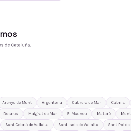
amos
s de Cataluña.
Arenys de Munt
Argentona
Cabrera de Mar
Cabrils
Dosrius
Malgrat de Mar
El Masnou
Mataró
Mont
Sant Cebrià de Vallalta
Sant Iscle de Vallalta
Sant Pol de