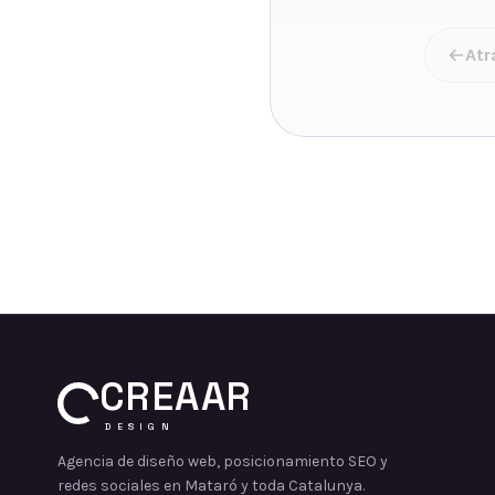
Atr
CREAAR
DESIGN
Agencia de diseño web, posicionamiento SEO y
redes sociales en Mataró y toda Catalunya.