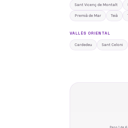
Sant Vicenç de Montalt
Premià de Mar
Teià
VALLÈS ORIENTAL
Cardedeu
Sant Celoni
Paso
1
de
6