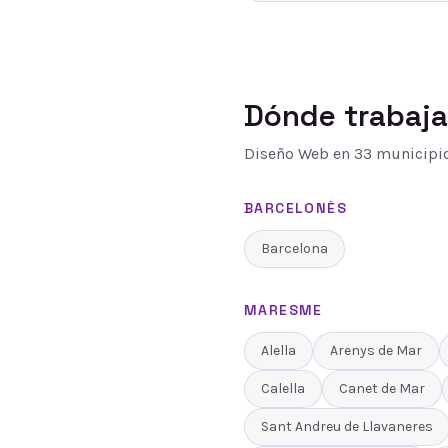
Dónde trabaj
Diseño Web
en
33
municipio
BARCELONÈS
Barcelona
MARESME
Alella
Arenys de Mar
Calella
Canet de Mar
Sant Andreu de Llavaneres