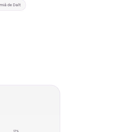
mià de Dalt
17
%