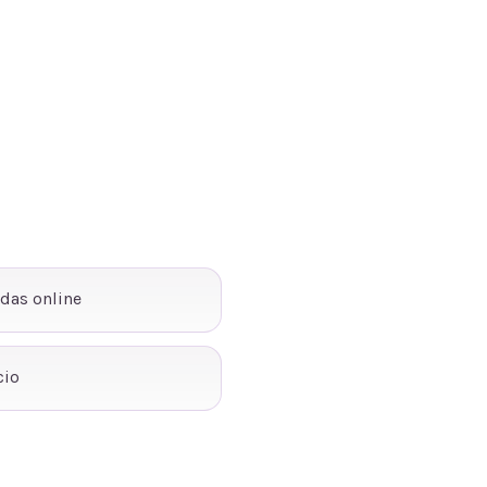
ndas online
cio