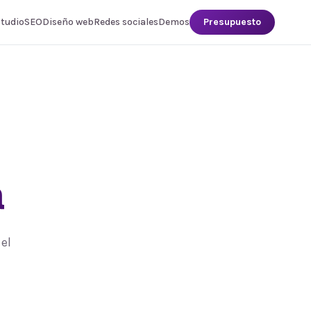
studio
SEO
Diseño web
Redes sociales
Demos
Presupuesto
a
el