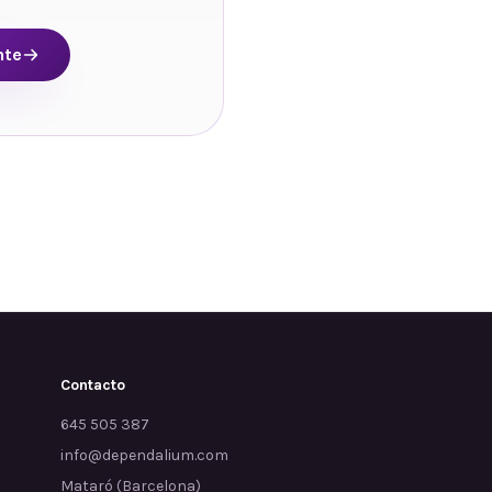
nte
Contacto
645 505 387
info@dependalium.com
Mataró
(
Barcelona
)