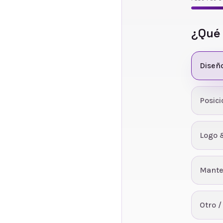
¿Qué
Diseñ
Posic
Logo 
Mante
Otro /