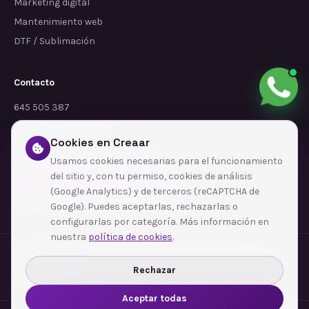
Marketing digital
Mantenimiento web
DTF / Sublimación
Contacto
645 505 387
info@dependalium.com
Cookies en Creaar
Mataró
(
Barcelona
)
Usamos cookies necesarias para el funcionamiento
del sitio y, con tu permiso, cookies de análisis
Déjanos tu reseña en Google
(Google Analytics) y de terceros (reCAPTCHA de
Google). Puedes aceptarlas, rechazarlas o
configurarlas por categoría. Más información en
nuestra
política de cookies
.
Zonas de cobertura
·
Barcelona
·
L'Hospitalet de Llobregat
·
Terrassa
·
Badalona
·
Sabadell
·
Tarragona
·
Mataró
·
Santa Coloma de Gramenet
·
Rechazar
Ver todas las zonas →
Aceptar todas