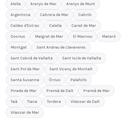
Alella
Arenys de Mar
Arenys de Munt
Argentona
Cabrera de Mar
Cabrils
Caldes d'Estrac
Calella
Canet de Mar
Dosrius
Malgrat de Mar
El Masnou
Mataró
Montgat
Sant Andreu de Llavaneres
Sant Cebrià de Vallalta
Sant Iscle de Vallalta
Sant Pol de Mar
Sant Vicenç de Montalt
Santa Susanna
Òrrius
Palafolls
Pineda de Mar
Premià de Dalt
Premià de Mar
Teià
Tiana
Tordera
Vilassar de Dalt
Vilassar de Mar