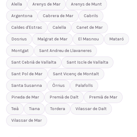
Alella
Arenys de Mar
Arenys de Munt
Argentona
Cabrera de Mar
Cabrils
Caldes d'Estrac
Calella
Canet de Mar
Dosrius
Malgrat de Mar
El Masnou
Mataró
Montgat
Sant Andreu de Llavaneres
Sant Cebrià de Vallalta
Sant Iscle de Vallalta
Sant Pol de Mar
Sant Vicenç de Montalt
Santa Susanna
Òrrius
Palafolls
Pineda de Mar
Premià de Dalt
Premià de Mar
Teià
Tiana
Tordera
Vilassar de Dalt
Vilassar de Mar