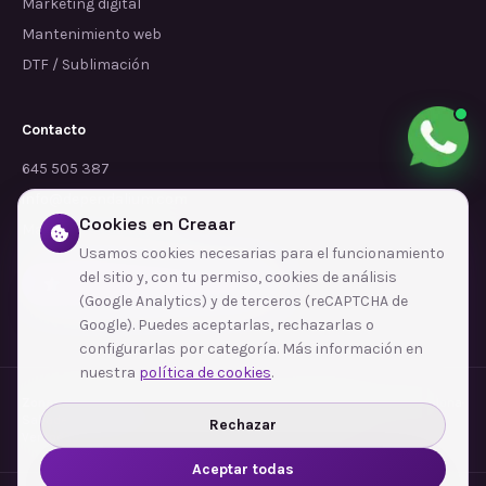
Marketing digital
Mantenimiento web
DTF / Sublimación
Contacto
645 505 387
info@dependalium.com
Cookies en Creaar
Mataró
(
Barcelona
)
Usamos cookies necesarias para el funcionamiento
del sitio y, con tu permiso, cookies de análisis
Déjanos tu reseña en Google
(Google Analytics) y de terceros (reCAPTCHA de
Google). Puedes aceptarlas, rechazarlas o
configurarlas por categoría. Más información en
nuestra
política de cookies
.
Zonas de cobertura
·
Barcelona
·
L'Hospitalet de Llobregat
·
Terrassa
·
Badalona
·
Sabadell
·
Tarragona
·
Mataró
·
Santa Coloma de Gramenet
·
Rechazar
Ver todas las zonas →
Aceptar todas