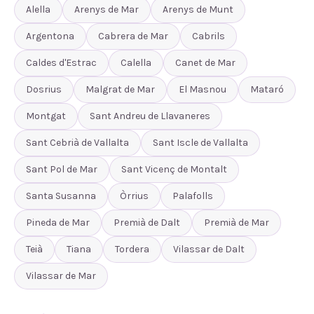
Alella
Arenys de Mar
Arenys de Munt
Argentona
Cabrera de Mar
Cabrils
Caldes d'Estrac
Calella
Canet de Mar
Dosrius
Malgrat de Mar
El Masnou
Mataró
Montgat
Sant Andreu de Llavaneres
Sant Cebrià de Vallalta
Sant Iscle de Vallalta
Sant Pol de Mar
Sant Vicenç de Montalt
Santa Susanna
Òrrius
Palafolls
Pineda de Mar
Premià de Dalt
Premià de Mar
Teià
Tiana
Tordera
Vilassar de Dalt
Vilassar de Mar