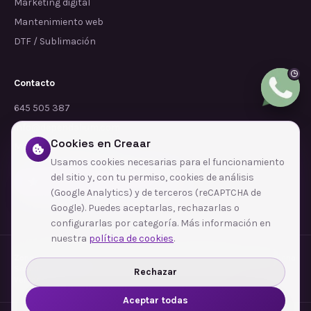
Marketing digital
Mantenimiento web
DTF / Sublimación
Contacto
645 505 387
info@dependalium.com
Cookies en Creaar
Mataró
(
Barcelona
)
Usamos cookies necesarias para el funcionamiento
del sitio y, con tu permiso, cookies de análisis
Déjanos tu reseña en Google
(Google Analytics) y de terceros (reCAPTCHA de
Google). Puedes aceptarlas, rechazarlas o
configurarlas por categoría. Más información en
nuestra
política de cookies
.
Zonas de cobertura
·
Barcelona
·
L'Hospitalet de Llobregat
·
Terrassa
·
Badalona
·
Sabadell
·
Tarragona
·
Mataró
·
Santa Coloma de Gramenet
·
Rechazar
Ver todas las zonas →
Aceptar todas