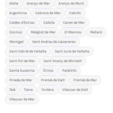
Alella
Arenys de Mar
Arenys de Munt
Argentona
Cabrera de Mar
Cabrils
Caldes d'Estrac
Calella
Canet de Mar
Dosrius
Malgrat de Mar
El Masnou
Mataró
Montgat
Sant Andreu de Llavaneres
Sant Cebrià de Vallalta
Sant Iscle de Vallalta
Sant Pol de Mar
Sant Vicenç de Montalt
Santa Susanna
Òrrius
Palafolls
Pineda de Mar
Premià de Dalt
Premià de Mar
Teià
Tiana
Tordera
Vilassar de Dalt
Vilassar de Mar