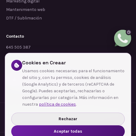
Marketing digital
Mantenimiento web
DTF / Sublimación
Contacto
645 505 387
info@dependalium.com
Cookies en Creaar
Mataró
(
Barcelona
)
Usamos cookies necesarias para el funcionamiento
del sitio y, con tu permiso, cookies de análisis
Déjanos tu reseña en Google
(Google Analytics) y de terceros (reCAPTCHA de
Google). Puedes aceptarlas, rechazarlas o
configurarlas por categoría. Más información en
nuestra
política de cookies
.
Zonas de cobertura
·
Barcelona
·
L'Hospitalet de Llobregat
·
Terrassa
·
Badalona
·
Sabadell
·
Tarragona
·
Mataró
·
Santa Coloma de Gramenet
·
Rechazar
Ver todas las zonas →
Aceptar todas