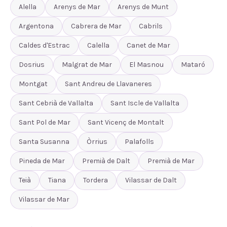
Alella
Arenys de Mar
Arenys de Munt
Argentona
Cabrera de Mar
Cabrils
Caldes d'Estrac
Calella
Canet de Mar
Dosrius
Malgrat de Mar
El Masnou
Mataró
Montgat
Sant Andreu de Llavaneres
Sant Cebrià de Vallalta
Sant Iscle de Vallalta
Sant Pol de Mar
Sant Vicenç de Montalt
Santa Susanna
Òrrius
Palafolls
Pineda de Mar
Premià de Dalt
Premià de Mar
Teià
Tiana
Tordera
Vilassar de Dalt
Vilassar de Mar