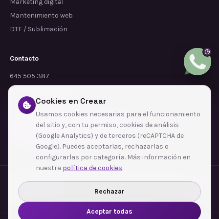
Marketing digital
Mantenimiento web
DTF / Sublimación
Contacto
645 505 387
info@dependalium.com
Cookies en Creaar
Mataró
(
Barcelona
)
Usamos cookies necesarias para el funcionamiento
del sitio y, con tu permiso, cookies de análisis
Déjanos tu reseña en Google
(Google Analytics) y de terceros (reCAPTCHA de
Google). Puedes aceptarlas, rechazarlas o
configurarlas por categoría. Más información en
nuestra
política de cookies
.
Zonas de cobertura
·
Barcelona
·
L'Hospitalet de Llobregat
·
Terrassa
·
Badalona
·
Sabadell
·
Tarragona
·
Mataró
·
Santa Coloma de Gramenet
·
Rechazar
Ver todas las zonas →
Aceptar todas