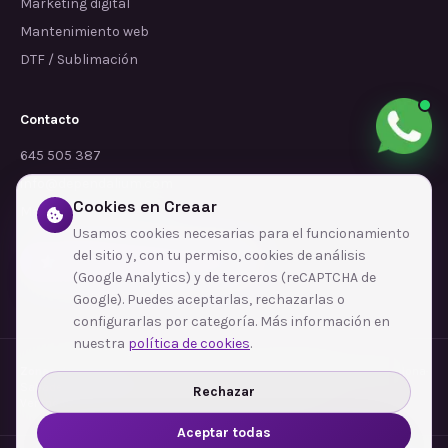
Marketing digital
Mantenimiento web
DTF / Sublimación
Contacto
645 505 387
info@dependalium.com
Cookies en Creaar
Mataró
(
Barcelona
)
Usamos cookies necesarias para el funcionamiento
del sitio y, con tu permiso, cookies de análisis
Déjanos tu reseña en Google
(Google Analytics) y de terceros (reCAPTCHA de
Google). Puedes aceptarlas, rechazarlas o
configurarlas por categoría. Más información en
nuestra
política de cookies
.
Zonas de cobertura
·
Barcelona
·
L'Hospitalet de Llobregat
·
Terrassa
·
Badalona
·
Sabadell
·
Tarragona
·
Mataró
·
Santa Coloma de Gramenet
·
Rechazar
Ver todas las zonas →
Aceptar todas