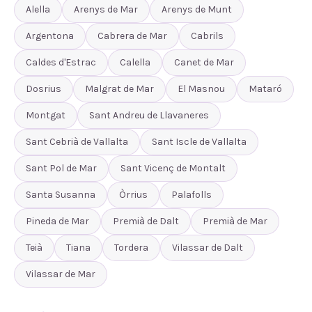
Alella
Arenys de Mar
Arenys de Munt
Argentona
Cabrera de Mar
Cabrils
Caldes d'Estrac
Calella
Canet de Mar
Dosrius
Malgrat de Mar
El Masnou
Mataró
Montgat
Sant Andreu de Llavaneres
Sant Cebrià de Vallalta
Sant Iscle de Vallalta
Sant Pol de Mar
Sant Vicenç de Montalt
Santa Susanna
Òrrius
Palafolls
Pineda de Mar
Premià de Dalt
Premià de Mar
Teià
Tiana
Tordera
Vilassar de Dalt
Vilassar de Mar