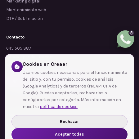
Marketing digital
Mantenimiento web
DTF / Sublimación
Contacto
645 505 387
info@dependalium.com
Cookies en Creaar
Mataró
(
Barcelona
)
Usamos cookies necesarias para el funcionamiento
del sitio y, con tu permiso, cookies de análisis
Déjanos tu reseña en Google
(Google Analytics) y de terceros (reCAPTCHA de
Google). Puedes aceptarlas, rechazarlas o
configurarlas por categoría. Más información en
nuestra
política de cookies
.
Zonas de cobertura
·
Barcelona
·
L'Hospitalet de Llobregat
·
Terrassa
·
Badalona
·
Sabadell
·
Tarragona
·
Mataró
·
Santa Coloma de Gramenet
·
Rechazar
Ver todas las zonas →
Aceptar todas