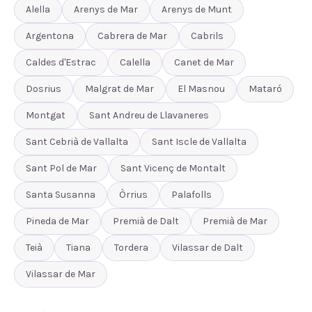
Alella
Arenys de Mar
Arenys de Munt
Argentona
Cabrera de Mar
Cabrils
Caldes d'Estrac
Calella
Canet de Mar
Dosrius
Malgrat de Mar
El Masnou
Mataró
Montgat
Sant Andreu de Llavaneres
Sant Cebrià de Vallalta
Sant Iscle de Vallalta
Sant Pol de Mar
Sant Vicenç de Montalt
Santa Susanna
Òrrius
Palafolls
Pineda de Mar
Premià de Dalt
Premià de Mar
Teià
Tiana
Tordera
Vilassar de Dalt
Vilassar de Mar