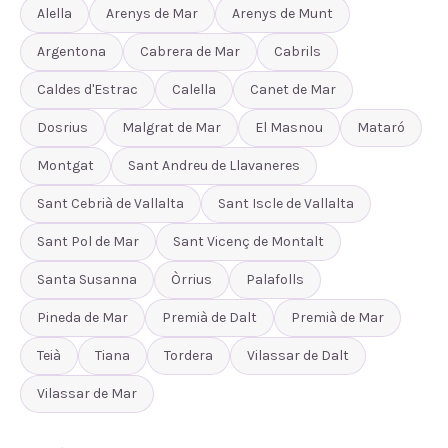
Alella
Arenys de Mar
Arenys de Munt
Argentona
Cabrera de Mar
Cabrils
Caldes d'Estrac
Calella
Canet de Mar
Dosrius
Malgrat de Mar
El Masnou
Mataró
Montgat
Sant Andreu de Llavaneres
Sant Cebrià de Vallalta
Sant Iscle de Vallalta
Sant Pol de Mar
Sant Vicenç de Montalt
Santa Susanna
Òrrius
Palafolls
Pineda de Mar
Premià de Dalt
Premià de Mar
Teià
Tiana
Tordera
Vilassar de Dalt
Vilassar de Mar