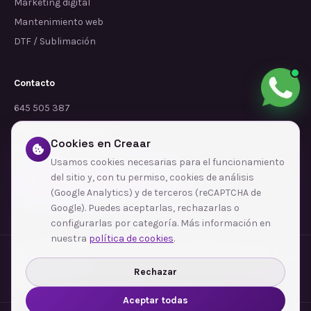
Marketing digital
Mantenimiento web
DTF / Sublimación
Contacto
645 505 387
info@dependalium.com
Cookies en Creaar
Mataró
(
Barcelona
)
Usamos cookies necesarias para el funcionamiento
del sitio y, con tu permiso, cookies de análisis
Déjanos tu reseña en Google
(Google Analytics) y de terceros (reCAPTCHA de
Google). Puedes aceptarlas, rechazarlas o
configurarlas por categoría. Más información en
nuestra
política de cookies
.
Zonas de cobertura
·
Barcelona
·
L'Hospitalet de Llobregat
·
Terrassa
·
Badalona
·
Sabadell
·
Tarragona
·
Mataró
·
Santa Coloma de Gramenet
·
Rechazar
Ver todas las zonas →
Aceptar todas