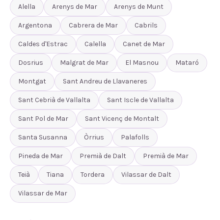
Alella
Arenys de Mar
Arenys de Munt
Argentona
Cabrera de Mar
Cabrils
Caldes d'Estrac
Calella
Canet de Mar
Dosrius
Malgrat de Mar
El Masnou
Mataró
Montgat
Sant Andreu de Llavaneres
Sant Cebrià de Vallalta
Sant Iscle de Vallalta
Sant Pol de Mar
Sant Vicenç de Montalt
Santa Susanna
Òrrius
Palafolls
Pineda de Mar
Premià de Dalt
Premià de Mar
Teià
Tiana
Tordera
Vilassar de Dalt
Vilassar de Mar