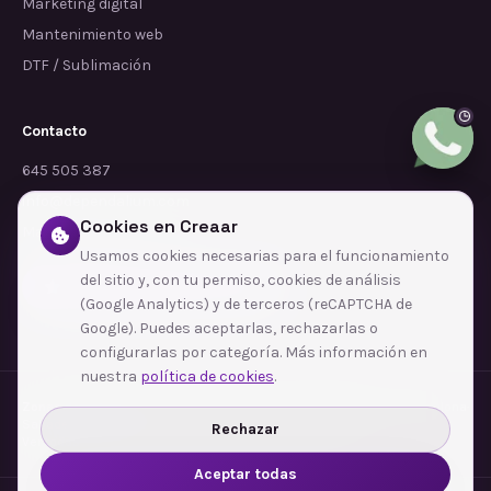
Marketing digital
Mantenimiento web
DTF / Sublimación
Contacto
645 505 387
info@dependalium.com
Cookies en Creaar
Mataró
(
Barcelona
)
Usamos cookies necesarias para el funcionamiento
del sitio y, con tu permiso, cookies de análisis
Déjanos tu reseña en Google
(Google Analytics) y de terceros (reCAPTCHA de
Google). Puedes aceptarlas, rechazarlas o
configurarlas por categoría. Más información en
nuestra
política de cookies
.
Zonas de cobertura
·
Barcelona
·
L'Hospitalet de Llobregat
·
Terrassa
·
Badalona
·
Sabadell
·
Tarragona
·
Mataró
·
Santa Coloma de Gramenet
·
Rechazar
Ver todas las zonas →
Aceptar todas