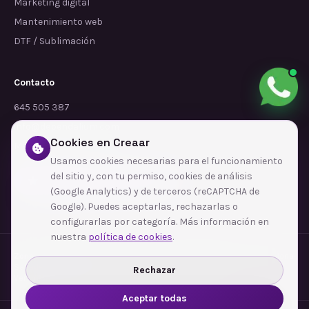
Marketing digital
Mantenimiento web
DTF / Sublimación
Contacto
645 505 387
info@dependalium.com
Cookies en Creaar
Mataró
(
Barcelona
)
Usamos cookies necesarias para el funcionamiento
del sitio y, con tu permiso, cookies de análisis
Déjanos tu reseña en Google
(Google Analytics) y de terceros (reCAPTCHA de
Google). Puedes aceptarlas, rechazarlas o
configurarlas por categoría. Más información en
nuestra
política de cookies
.
Zonas de cobertura
·
Barcelona
·
L'Hospitalet de Llobregat
·
Terrassa
·
Badalona
·
Sabadell
·
Tarragona
·
Mataró
·
Santa Coloma de Gramenet
·
Rechazar
Ver todas las zonas →
Aceptar todas