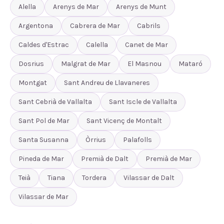
Alella
Arenys de Mar
Arenys de Munt
Argentona
Cabrera de Mar
Cabrils
Caldes d'Estrac
Calella
Canet de Mar
Dosrius
Malgrat de Mar
El Masnou
Mataró
Montgat
Sant Andreu de Llavaneres
Sant Cebrià de Vallalta
Sant Iscle de Vallalta
Sant Pol de Mar
Sant Vicenç de Montalt
Santa Susanna
Òrrius
Palafolls
Pineda de Mar
Premià de Dalt
Premià de Mar
Teià
Tiana
Tordera
Vilassar de Dalt
Vilassar de Mar