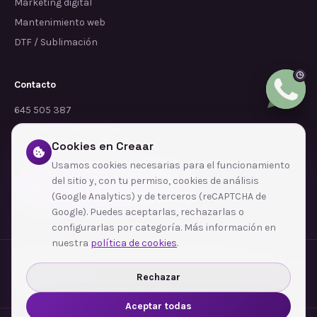
Marketing digital
Mantenimiento web
DTF / Sublimación
Contacto
645 505 387
info@dependalium.com
Cookies en Creaar
Mataró
(
Barcelona
)
Usamos cookies necesarias para el funcionamiento
del sitio y, con tu permiso, cookies de análisis
Déjanos tu reseña en Google
(Google Analytics) y de terceros (reCAPTCHA de
Google). Puedes aceptarlas, rechazarlas o
configurarlas por categoría. Más información en
nuestra
política de cookies
.
Zonas de cobertura
·
Barcelona
·
L'Hospitalet de Llobregat
·
Terrassa
·
Badalona
·
Sabadell
·
Tarragona
·
Mataró
·
Santa Coloma de Gramenet
·
Rechazar
Ver todas las zonas →
Aceptar todas