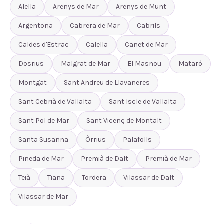
Alella
Arenys de Mar
Arenys de Munt
Argentona
Cabrera de Mar
Cabrils
Caldes d'Estrac
Calella
Canet de Mar
Dosrius
Malgrat de Mar
El Masnou
Mataró
Montgat
Sant Andreu de Llavaneres
Sant Cebrià de Vallalta
Sant Iscle de Vallalta
Sant Pol de Mar
Sant Vicenç de Montalt
Santa Susanna
Òrrius
Palafolls
Pineda de Mar
Premià de Dalt
Premià de Mar
Teià
Tiana
Tordera
Vilassar de Dalt
Vilassar de Mar