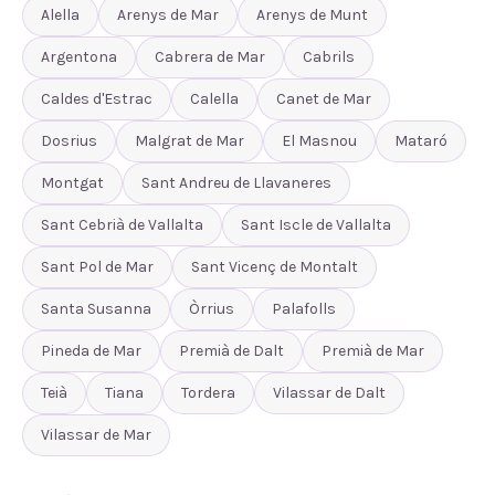
Alella
Arenys de Mar
Arenys de Munt
Argentona
Cabrera de Mar
Cabrils
Caldes d'Estrac
Calella
Canet de Mar
Dosrius
Malgrat de Mar
El Masnou
Mataró
Montgat
Sant Andreu de Llavaneres
Sant Cebrià de Vallalta
Sant Iscle de Vallalta
Sant Pol de Mar
Sant Vicenç de Montalt
Santa Susanna
Òrrius
Palafolls
Pineda de Mar
Premià de Dalt
Premià de Mar
Teià
Tiana
Tordera
Vilassar de Dalt
Vilassar de Mar