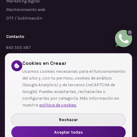
Marketing digital
Mantenimiento web
DTF / Sublimación
Contacto
645 505 387
info@dependalium.com
Cookies en Creaar
Mataró
(
Barcelona
)
Usamos cookies necesarias para el funcionamiento
del sitio y, con tu permiso, cookies de análisis
Déjanos tu reseña en Google
(Google Analytics) y de terceros (reCAPTCHA de
Google). Puedes aceptarlas, rechazarlas o
configurarlas por categoría. Más información en
nuestra
política de cookies
.
Zonas de cobertura
·
Barcelona
·
L'Hospitalet de Llobregat
·
Terrassa
·
Badalona
·
Sabadell
·
Tarragona
·
Mataró
·
Santa Coloma de Gramenet
·
Rechazar
Ver todas las zonas →
Aceptar todas