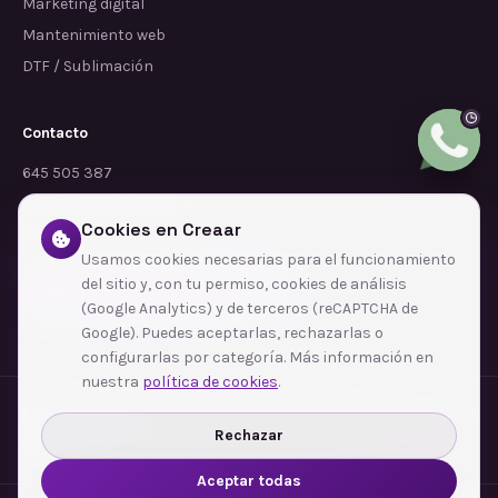
Marketing digital
Mantenimiento web
DTF / Sublimación
Contacto
645 505 387
info@dependalium.com
Cookies en Creaar
Mataró
(
Barcelona
)
Usamos cookies necesarias para el funcionamiento
del sitio y, con tu permiso, cookies de análisis
Déjanos tu reseña en Google
(Google Analytics) y de terceros (reCAPTCHA de
Google). Puedes aceptarlas, rechazarlas o
configurarlas por categoría. Más información en
nuestra
política de cookies
.
Zonas de cobertura
·
Barcelona
·
L'Hospitalet de Llobregat
·
Terrassa
·
Badalona
·
Sabadell
·
Tarragona
·
Mataró
·
Santa Coloma de Gramenet
·
Rechazar
Ver todas las zonas →
Aceptar todas