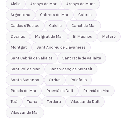
Alella
Arenys de Mar
Arenys de Munt
Argentona
Cabrera de Mar
Cabrils
Caldes d'Estrac
Calella
Canet de Mar
Dosrius
Malgrat de Mar
El Masnou
Mataró
Montgat
Sant Andreu de Llavaneres
Sant Cebrià de Vallalta
Sant Iscle de Vallalta
Sant Pol de Mar
Sant Vicenç de Montalt
Santa Susanna
Òrrius
Palafolls
Pineda de Mar
Premià de Dalt
Premià de Mar
Teià
Tiana
Tordera
Vilassar de Dalt
Vilassar de Mar