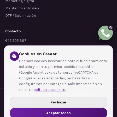
Marketing digital
Mantenimiento web
DTF / Sublimación
Contacto
645 505 387
info@dependalium.com
Cookies en Creaar
Mataró
(
Barcelona
)
Usamos cookies necesarias para el funcionamiento
del sitio y, con tu permiso, cookies de análisis
Déjanos tu reseña en Google
(Google Analytics) y de terceros (reCAPTCHA de
Google). Puedes aceptarlas, rechazarlas o
configurarlas por categoría. Más información en
nuestra
política de cookies
.
Zonas de cobertura
·
Barcelona
·
L'Hospitalet de Llobregat
·
Terrassa
·
Badalona
·
Sabadell
·
Tarragona
·
Mataró
·
Santa Coloma de Gramenet
·
Rechazar
Ver todas las zonas →
Aceptar todas