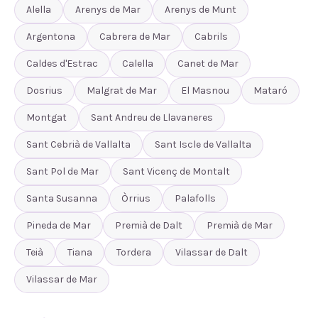
Alella
Arenys de Mar
Arenys de Munt
Argentona
Cabrera de Mar
Cabrils
Caldes d'Estrac
Calella
Canet de Mar
Dosrius
Malgrat de Mar
El Masnou
Mataró
Montgat
Sant Andreu de Llavaneres
Sant Cebrià de Vallalta
Sant Iscle de Vallalta
Sant Pol de Mar
Sant Vicenç de Montalt
Santa Susanna
Òrrius
Palafolls
Pineda de Mar
Premià de Dalt
Premià de Mar
Teià
Tiana
Tordera
Vilassar de Dalt
Vilassar de Mar