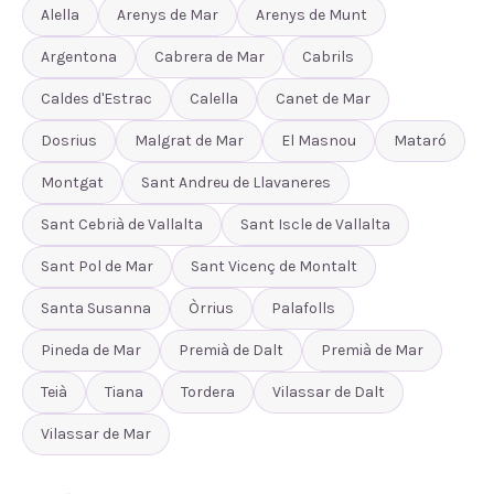
Alella
Arenys de Mar
Arenys de Munt
Argentona
Cabrera de Mar
Cabrils
Caldes d'Estrac
Calella
Canet de Mar
Dosrius
Malgrat de Mar
El Masnou
Mataró
Montgat
Sant Andreu de Llavaneres
Sant Cebrià de Vallalta
Sant Iscle de Vallalta
Sant Pol de Mar
Sant Vicenç de Montalt
Santa Susanna
Òrrius
Palafolls
Pineda de Mar
Premià de Dalt
Premià de Mar
Teià
Tiana
Tordera
Vilassar de Dalt
Vilassar de Mar