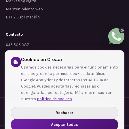
Marketing digital
Mantenimiento web
DTF / Sublimación
Contacto
645 505 387
info@dependalium.com
Cookies en Creaar
Mataró
(
Barcelona
)
Usamos cookies necesarias para el funcionamiento
del sitio y, con tu permiso, cookies de análisis
Déjanos tu reseña en Google
(Google Analytics) y de terceros (reCAPTCHA de
Google). Puedes aceptarlas, rechazarlas o
configurarlas por categoría. Más información en
nuestra
política de cookies
.
Zonas de cobertura
·
Barcelona
·
L'Hospitalet de Llobregat
·
Terrassa
·
Badalona
·
Sabadell
·
Tarragona
·
Mataró
·
Santa Coloma de Gramenet
·
Rechazar
Ver todas las zonas →
Aceptar todas