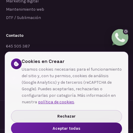
Marketing digital
Mantenimiento web
DTF / Sublimación
Contacto
645 505 387
info@dependalium.com
Cookies en Creaar
Mataró
(
Barcelona
)
Usamos cookies necesarias para el funcionamiento
del sitio y, con tu permiso, cookies de análisis
Déjanos tu reseña en Google
(Google Analytics) y de terceros (reCAPTCHA de
Google). Puedes aceptarlas, rechazarlas o
configurarlas por categoría. Más información en
nuestra
política de cookies
.
Zonas de cobertura
·
Barcelona
·
L'Hospitalet de Llobregat
·
Terrassa
·
Badalona
·
Sabadell
·
Tarragona
·
Mataró
·
Santa Coloma de Gramenet
·
Rechazar
Ver todas las zonas →
Aceptar todas