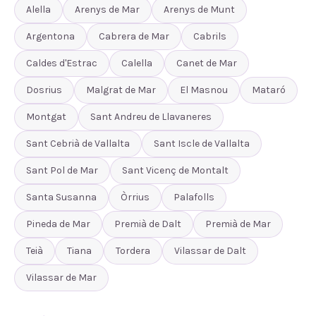
Alella
Arenys de Mar
Arenys de Munt
Argentona
Cabrera de Mar
Cabrils
Caldes d'Estrac
Calella
Canet de Mar
Dosrius
Malgrat de Mar
El Masnou
Mataró
Montgat
Sant Andreu de Llavaneres
Sant Cebrià de Vallalta
Sant Iscle de Vallalta
Sant Pol de Mar
Sant Vicenç de Montalt
Santa Susanna
Òrrius
Palafolls
Pineda de Mar
Premià de Dalt
Premià de Mar
Teià
Tiana
Tordera
Vilassar de Dalt
Vilassar de Mar