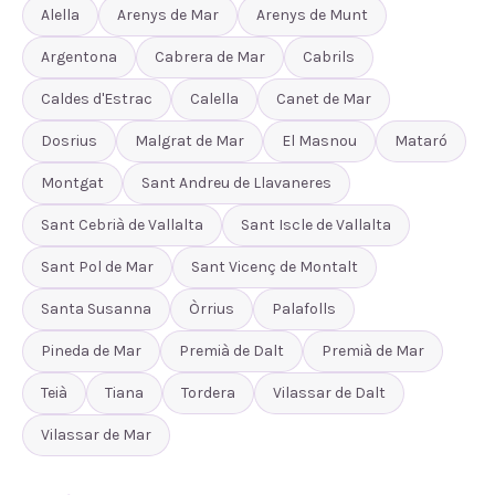
Alella
Arenys de Mar
Arenys de Munt
Argentona
Cabrera de Mar
Cabrils
Caldes d'Estrac
Calella
Canet de Mar
Dosrius
Malgrat de Mar
El Masnou
Mataró
Montgat
Sant Andreu de Llavaneres
Sant Cebrià de Vallalta
Sant Iscle de Vallalta
Sant Pol de Mar
Sant Vicenç de Montalt
Santa Susanna
Òrrius
Palafolls
Pineda de Mar
Premià de Dalt
Premià de Mar
Teià
Tiana
Tordera
Vilassar de Dalt
Vilassar de Mar