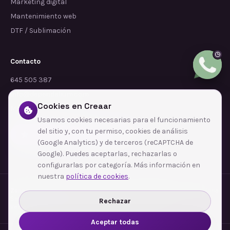
Marketing digital
Mantenimiento web
DTF / Sublimación
Contacto
645 505 387
info@dependalium.com
Cookies en Creaar
Mataró
(
Barcelona
)
Usamos cookies necesarias para el funcionamiento
del sitio y, con tu permiso, cookies de análisis
Déjanos tu reseña en Google
(Google Analytics) y de terceros (reCAPTCHA de
Google). Puedes aceptarlas, rechazarlas o
configurarlas por categoría. Más información en
nuestra
política de cookies
.
Zonas de cobertura
·
Barcelona
·
L'Hospitalet de Llobregat
·
Terrassa
·
Badalona
·
Sabadell
·
Tarragona
·
Mataró
·
Santa Coloma de Gramenet
·
Rechazar
Ver todas las zonas →
Aceptar todas