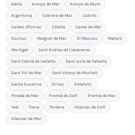
Alella
Arenys de Mar
Arenys de Munt
Argentona
Cabrera de Mar
Cabrils
Caldes d'Estrac
Calella
Canet de Mar
Dosrius
Malgrat de Mar
El Masnou
Mataró
Montgat
Sant Andreu de Llavaneres
Sant Cebrià de Vallalta
Sant Iscle de Vallalta
Sant Pol de Mar
Sant Vicenç de Montalt
Santa Susanna
Òrrius
Palafolls
Pineda de Mar
Premià de Dalt
Premià de Mar
Teià
Tiana
Tordera
Vilassar de Dalt
Vilassar de Mar