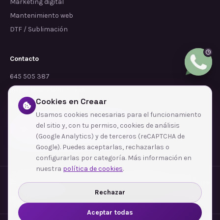
Marketing digital
Mantenimiento web
DTF / Sublimación
Contacto
645 505 387
info@dependalium.com
Cookies en Creaar
Mataró
(
Barcelona
)
Usamos cookies necesarias para el funcionamiento
del sitio y, con tu permiso, cookies de análisis
Déjanos tu reseña en Google
(Google Analytics) y de terceros (reCAPTCHA de
Google). Puedes aceptarlas, rechazarlas o
configurarlas por categoría. Más información en
nuestra
política de cookies
.
Zonas de cobertura
·
Barcelona
·
L'Hospitalet de Llobregat
·
Terrassa
·
Badalona
·
Sabadell
·
Tarragona
·
Mataró
·
Santa Coloma de Gramenet
·
Rechazar
Ver todas las zonas →
Aceptar todas