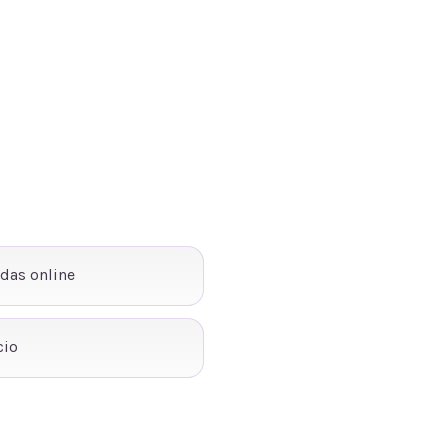
ndas online
cio