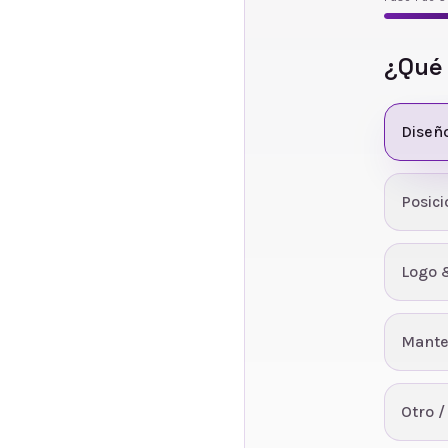
¿Qué
Diseñ
Posic
Logo 
Mante
Otro /