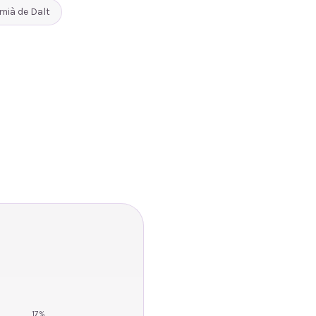
mià de Dalt
17
%