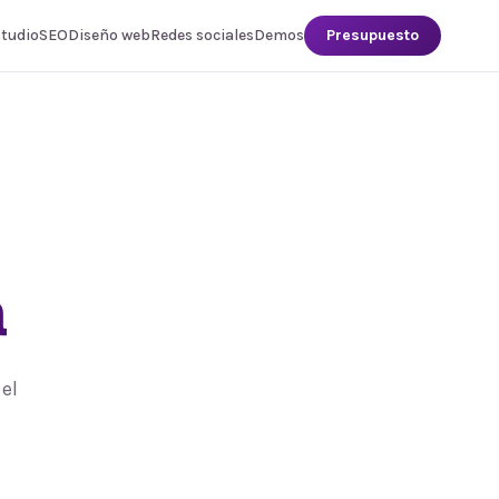
studio
SEO
Diseño web
Redes sociales
Demos
Presupuesto
a
el