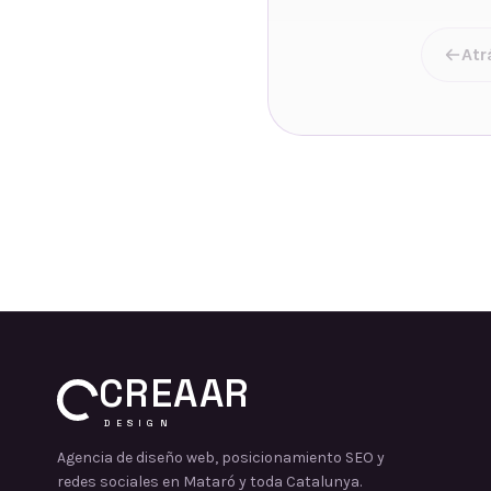
Atr
CREAAR
DESIGN
Agencia de diseño web, posicionamiento SEO y
redes sociales en Mataró y toda Catalunya.