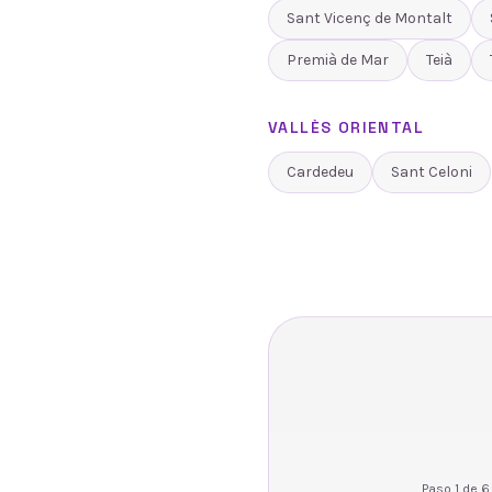
Sant Vicenç de Montalt
Premià de Mar
Teià
VALLÈS ORIENTAL
Cardedeu
Sant Celoni
Paso
1
de
6