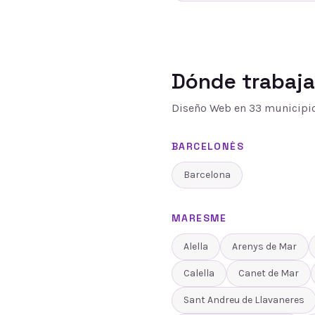
Dónde trabaj
Diseño Web
en
33
municipio
BARCELONÈS
Barcelona
MARESME
Alella
Arenys de Mar
Calella
Canet de Mar
Sant Andreu de Llavaneres