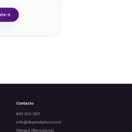
nte
Contacto
645 505 387
info@dependalium.com
Mataró
(
Barcelona
)