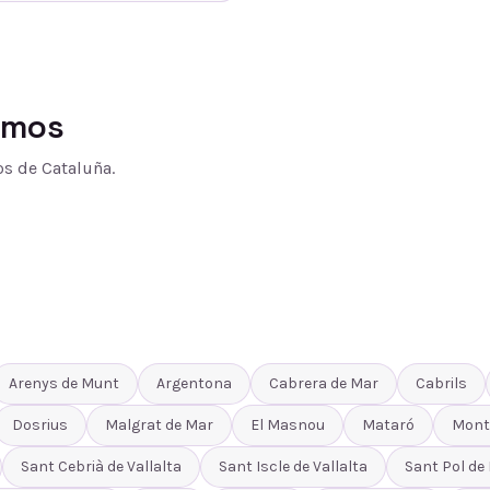
amos
s de Cataluña.
Arenys de Munt
Argentona
Cabrera de Mar
Cabrils
Dosrius
Malgrat de Mar
El Masnou
Mataró
Mont
Sant Cebrià de Vallalta
Sant Iscle de Vallalta
Sant Pol de