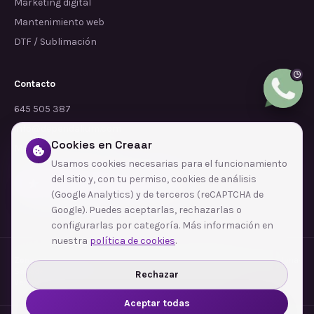
Marketing digital
Mantenimiento web
DTF / Sublimación
Contacto
645 505 387
info@dependalium.com
Cookies en Creaar
Mataró
(
Barcelona
)
Usamos cookies necesarias para el funcionamiento
del sitio y, con tu permiso, cookies de análisis
Déjanos tu reseña en Google
(Google Analytics) y de terceros (reCAPTCHA de
Google). Puedes aceptarlas, rechazarlas o
configurarlas por categoría. Más información en
nuestra
política de cookies
.
Zonas de cobertura
·
Barcelona
·
L'Hospitalet de Llobregat
·
Terrassa
·
Badalona
·
Sabadell
·
Tarragona
·
Mataró
·
Santa Coloma de Gramenet
·
Rechazar
Ver todas las zonas →
Aceptar todas