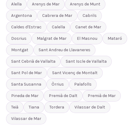
Alella
Arenys de Mar
Arenys de Munt
Argentona
Cabrera de Mar
Cabrils
Caldes d'Estrac
Calella
Canet de Mar
Dosrius
Malgrat de Mar
El Masnou
Mataró
Montgat
Sant Andreu de Llavaneres
Sant Cebrià de Vallalta
Sant Iscle de Vallalta
Sant Pol de Mar
Sant Vicenç de Montalt
Santa Susanna
Òrrius
Palafolls
Pineda de Mar
Premià de Dalt
Premià de Mar
Teià
Tiana
Tordera
Vilassar de Dalt
Vilassar de Mar