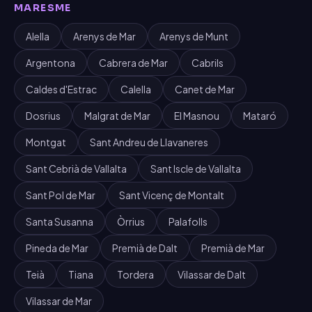
MARESME
Alella
Arenys de Mar
Arenys de Munt
Argentona
Cabrera de Mar
Cabrils
Caldes d'Estrac
Calella
Canet de Mar
Dosrius
Malgrat de Mar
El Masnou
Mataró
Montgat
Sant Andreu de Llavaneres
Sant Cebrià de Vallalta
Sant Iscle de Vallalta
Sant Pol de Mar
Sant Vicenç de Montalt
Santa Susanna
Òrrius
Palafolls
Pineda de Mar
Premià de Dalt
Premià de Mar
Teià
Tiana
Tordera
Vilassar de Dalt
Vilassar de Mar