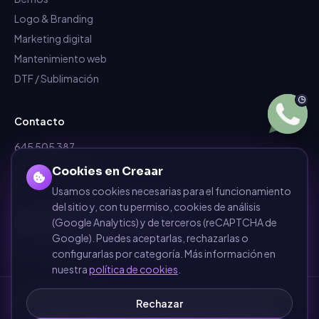
Logo & Branding
Marketing digital
Mantenimiento web
DTF / Sublimación
Contacto
645 505 387
info@dependalium.com
Cookies en Creaar
Mataró
(
Barcelona
)
Usamos cookies necesarias para el funcionamiento
del sitio y, con tu permiso, cookies de análisis
Déjanos tu reseña en Google
(Google Analytics) y de terceros (reCAPTCHA de
Google). Puedes aceptarlas, rechazarlas o
configurarlas por categoría. Más información en
nuestra
política de cookies
.
Zonas de cobertura
·
Barcelona
·
Terrassa
·
Sabadell
·
Mataró
·
Girona
·
Rechazar
Sant Cugat del Vallès
·
Manresa
·
Granollers
·
Ver todas las zonas →