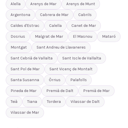
Alella
Arenys de Mar
Arenys de Munt
Argentona
Cabrera de Mar
Cabrils
Caldes d'Estrac
Calella
Canet de Mar
Dosrius
Malgrat de Mar
El Masnou
Mataró
Montgat
Sant Andreu de Llavaneres
Sant Cebrià de Vallalta
Sant Iscle de Vallalta
Sant Pol de Mar
Sant Vicenç de Montalt
Santa Susanna
Òrrius
Palafolls
Pineda de Mar
Premià de Dalt
Premià de Mar
Teià
Tiana
Tordera
Vilassar de Dalt
Vilassar de Mar