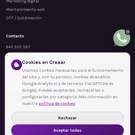
Marketing digital
Mantenimiento web
DTF / Sublimación
Contacto
645 505 387
info@dependalium.com
Cookies en Creaar
Mataró
(
Barcelona
)
Usamos cookies necesarias para el funcionamiento
del sitio y, con tu permiso, cookies de análisis
Déjanos tu reseña en Google
(Google Analytics) y de terceros (reCAPTCHA de
Google). Puedes aceptarlas, rechazarlas o
configurarlas por categoría. Más información en
nuestra
política de cookies
.
Zonas de cobertura
·
Barcelona
·
L'Hospitalet de Llobregat
·
Terrassa
·
Badalona
·
Sabadell
·
Tarragona
·
Mataró
·
Santa Coloma de Gramenet
·
Rechazar
Ver todas las zonas →
Aceptar todas