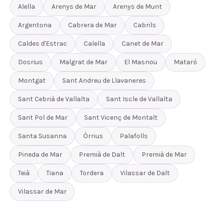
Alella
Arenys de Mar
Arenys de Munt
Argentona
Cabrera de Mar
Cabrils
Caldes d'Estrac
Calella
Canet de Mar
Dosrius
Malgrat de Mar
El Masnou
Mataró
Montgat
Sant Andreu de Llavaneres
Sant Cebrià de Vallalta
Sant Iscle de Vallalta
Sant Pol de Mar
Sant Vicenç de Montalt
Santa Susanna
Òrrius
Palafolls
Pineda de Mar
Premià de Dalt
Premià de Mar
Teià
Tiana
Tordera
Vilassar de Dalt
Vilassar de Mar