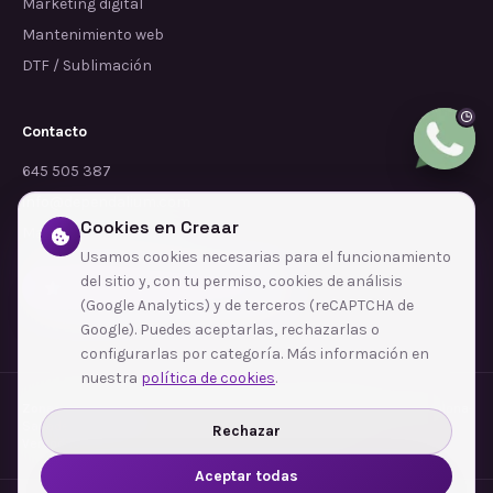
Marketing digital
Mantenimiento web
DTF / Sublimación
Contacto
645 505 387
info@dependalium.com
Cookies en Creaar
Mataró
(
Barcelona
)
Usamos cookies necesarias para el funcionamiento
del sitio y, con tu permiso, cookies de análisis
Déjanos tu reseña en Google
(Google Analytics) y de terceros (reCAPTCHA de
Google). Puedes aceptarlas, rechazarlas o
configurarlas por categoría. Más información en
nuestra
política de cookies
.
Zonas de cobertura
·
Barcelona
·
L'Hospitalet de Llobregat
·
Terrassa
·
Badalona
·
Sabadell
·
Tarragona
·
Mataró
·
Santa Coloma de Gramenet
·
Rechazar
Ver todas las zonas →
Aceptar todas