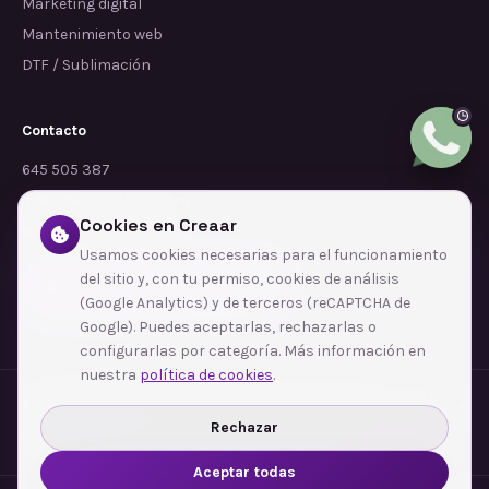
Marketing digital
Mantenimiento web
DTF / Sublimación
Contacto
645 505 387
info@dependalium.com
Cookies en Creaar
Mataró
(
Barcelona
)
Usamos cookies necesarias para el funcionamiento
del sitio y, con tu permiso, cookies de análisis
Déjanos tu reseña en Google
(Google Analytics) y de terceros (reCAPTCHA de
Google). Puedes aceptarlas, rechazarlas o
configurarlas por categoría. Más información en
nuestra
política de cookies
.
Zonas de cobertura
·
Barcelona
·
L'Hospitalet de Llobregat
·
Terrassa
·
Badalona
·
Sabadell
·
Tarragona
·
Mataró
·
Santa Coloma de Gramenet
·
Rechazar
Ver todas las zonas →
Aceptar todas