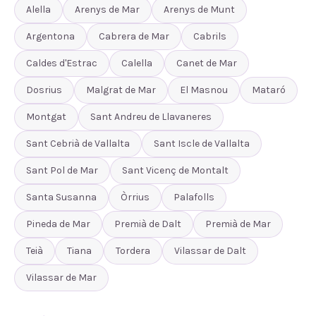
Alella
Arenys de Mar
Arenys de Munt
Argentona
Cabrera de Mar
Cabrils
Caldes d'Estrac
Calella
Canet de Mar
Dosrius
Malgrat de Mar
El Masnou
Mataró
Montgat
Sant Andreu de Llavaneres
Sant Cebrià de Vallalta
Sant Iscle de Vallalta
Sant Pol de Mar
Sant Vicenç de Montalt
Santa Susanna
Òrrius
Palafolls
Pineda de Mar
Premià de Dalt
Premià de Mar
Teià
Tiana
Tordera
Vilassar de Dalt
Vilassar de Mar