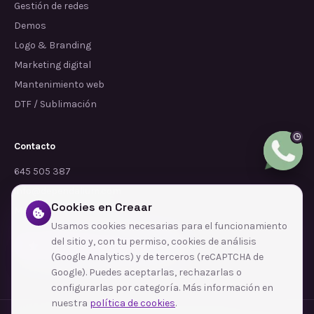
Gestión de redes
Demos
Logo & Branding
Marketing digital
Mantenimiento web
DTF / Sublimación
Contacto
645 505 387
info@dependalium.com
Cookies en Creaar
Mataró
(
Barcelona
)
Usamos cookies necesarias para el funcionamiento
del sitio y, con tu permiso, cookies de análisis
Déjanos tu reseña en Google
(Google Analytics) y de terceros (reCAPTCHA de
Google). Puedes aceptarlas, rechazarlas o
configurarlas por categoría. Más información en
nuestra
política de cookies
.