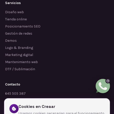
Servicios
Diseño web
Tienda online
Posicionamiento SEO
Gestión de redes
Demos
Logo & Branding
Marketing digital
Mantenimiento web
DTF / Sublimación
Contacto
645 505 387
info@dependalium.com
Cookies en Creaar
Mataró
(
Barcelona
)
Usamos cookies necesarias para el funcionamiento