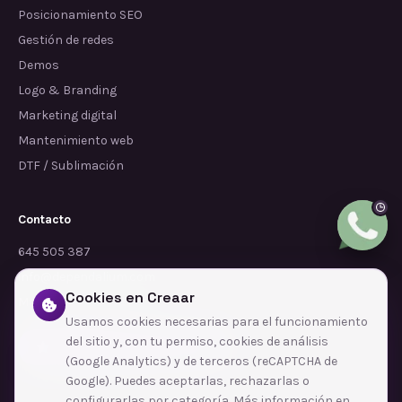
Posicionamiento SEO
Gestión de redes
Demos
Logo & Branding
Marketing digital
Mantenimiento web
DTF / Sublimación
Contacto
645 505 387
info@dependalium.com
Cookies en Creaar
Mataró
(
Barcelona
)
Usamos cookies necesarias para el funcionamiento
del sitio y, con tu permiso, cookies de análisis
Déjanos tu reseña en Google
(Google Analytics) y de terceros (reCAPTCHA de
Google). Puedes aceptarlas, rechazarlas o
configurarlas por categoría. Más información en