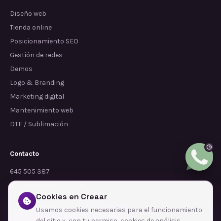
Diseño web
Tienda online
Posicionamiento SEO
Gestión de redes
Demos
Logo & Branding
Marketing digital
Mantenimiento web
DTF / Sublimación
Contacto
645 505 387
info@dependalium.com
Cookies en Creaar
Mataró
(
Barcelona
)
Usamos cookies necesarias para el funcionamiento
del sitio y, con tu permiso, cookies de análisis