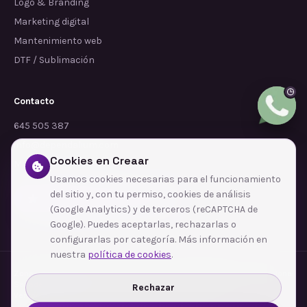
Logo & Branding
Marketing digital
Mantenimiento web
DTF / Sublimación
Contacto
645 505 387
info@dependalium.com
Cookies en Creaar
Mataró
(
Barcelona
)
Usamos cookies necesarias para el funcionamiento
del sitio y, con tu permiso, cookies de análisis
Déjanos tu reseña en Google
(Google Analytics) y de terceros (reCAPTCHA de
Google). Puedes aceptarlas, rechazarlas o
configurarlas por categoría. Más información en
nuestra
política de cookies
.
Zonas de cobertura
·
Barcelona
·
L'Hospitalet de Llobregat
·
Terrassa
·
Badalona
·
Sabadell
·
Tarragona
·
Mataró
·
Santa Coloma de Gramenet
·
Rechazar
Ver todas las zonas →