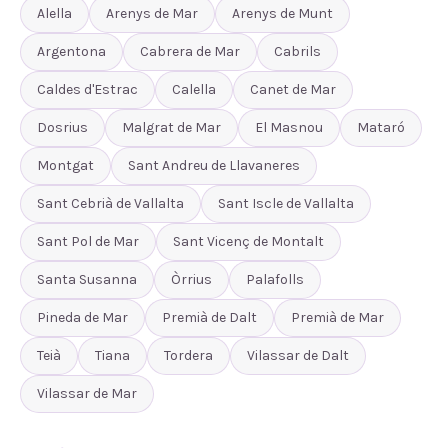
Alella
Arenys de Mar
Arenys de Munt
Argentona
Cabrera de Mar
Cabrils
Caldes d'Estrac
Calella
Canet de Mar
Dosrius
Malgrat de Mar
El Masnou
Mataró
Montgat
Sant Andreu de Llavaneres
Sant Cebrià de Vallalta
Sant Iscle de Vallalta
Sant Pol de Mar
Sant Vicenç de Montalt
Santa Susanna
Òrrius
Palafolls
Pineda de Mar
Premià de Dalt
Premià de Mar
Teià
Tiana
Tordera
Vilassar de Dalt
Vilassar de Mar