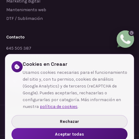
Marketing digital
Mantenimiento web
DTF / Sublimación
Contacto
645 505 387
info@dependalium.com
Cookies en Creaar
Mataró
(
Barcelona
)
Usamos cookies necesarias para el funcionamiento
del sitio y, con tu permiso, cookies de análisis
Déjanos tu reseña en Google
(Google Analytics) y de terceros (reCAPTCHA de
Google). Puedes aceptarlas, rechazarlas o
configurarlas por categoría. Más información en
nuestra
política de cookies
.
Zonas de cobertura
·
Barcelona
·
L'Hospitalet de Llobregat
·
Terrassa
·
Badalona
·
Sabadell
·
Tarragona
·
Mataró
·
Santa Coloma de Gramenet
·
Rechazar
Ver todas las zonas →
Aceptar todas