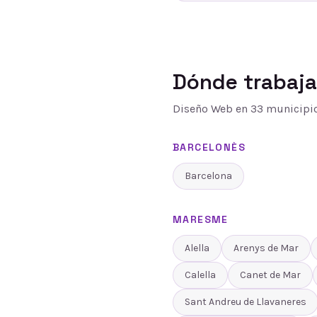
Dónde trabaj
Diseño Web
en
33
municipio
BARCELONÈS
Barcelona
MARESME
Alella
Arenys de Mar
Calella
Canet de Mar
Sant Andreu de Llavaneres