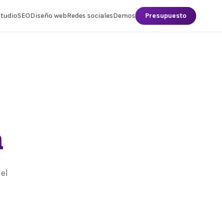
studio
SEO
Diseño web
Redes sociales
Demos
Presupuesto
a
el