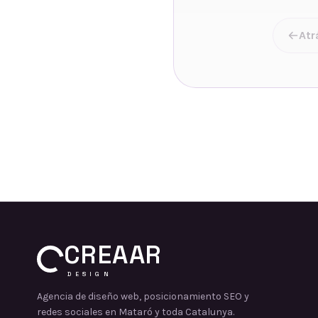
Atr
CREAAR
DESIGN
Agencia de diseño web, posicionamiento SEO y
redes sociales en Mataró y toda Catalunya.