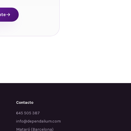
nte
Contacto
645 505 387
info@dependalium.com
Mataró
(
Barcelona
)