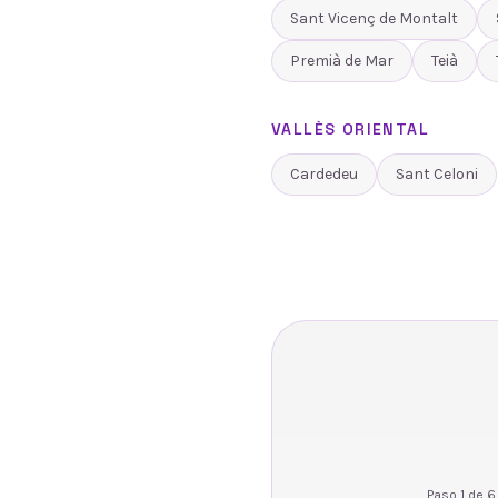
Sant Vicenç de Montalt
Premià de Mar
Teià
VALLÈS ORIENTAL
Cardedeu
Sant Celoni
Paso
1
de
6