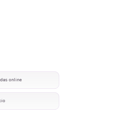
ndas online
cio