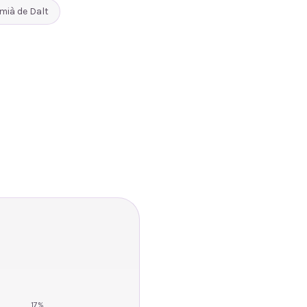
mià de Dalt
17
%