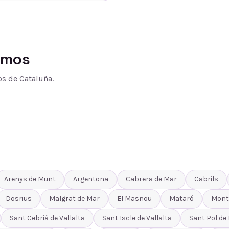
amos
s de Cataluña.
Arenys de Munt
Argentona
Cabrera de Mar
Cabrils
Dosrius
Malgrat de Mar
El Masnou
Mataró
Mont
Sant Cebrià de Vallalta
Sant Iscle de Vallalta
Sant Pol de