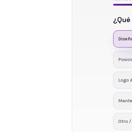
¿Qué
Diseñ
Posic
Logo 
Mante
Otro /