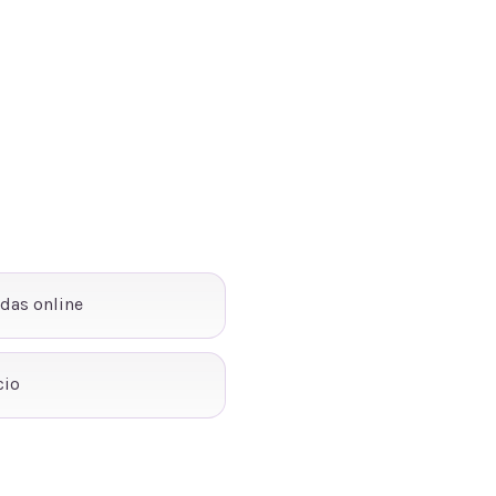
ndas online
cio