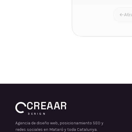
Atr
CREAAR
DESIGN
Agencia de diseño web, posicionamiento SEO y
redes sociales en Mataró y toda Catalunya.