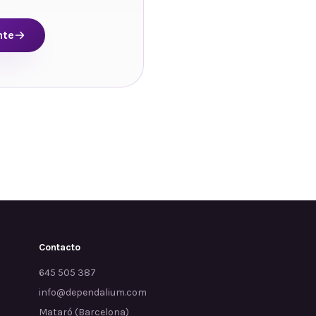
nte
Contacto
645 505 387
info@dependalium.com
Mataró
(
Barcelona
)