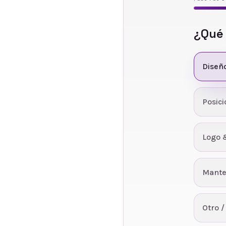
¿Qué
Diseñ
Posic
Logo 
Mante
Otro /