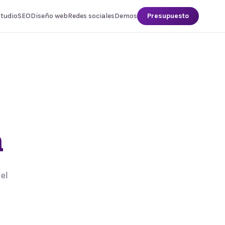
studio
SEO
Diseño web
Redes sociales
Demos
Presupuesto
a
el