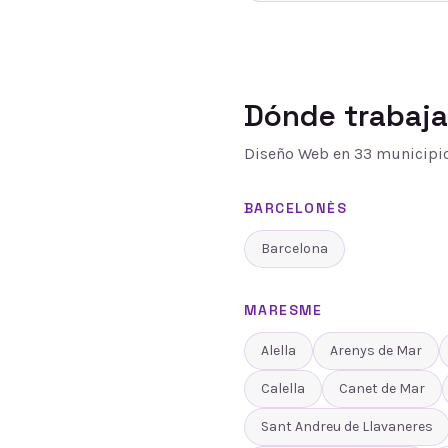
Dónde trabaj
Diseño Web
en
33
municipio
BARCELONÈS
Barcelona
MARESME
Alella
Arenys de Mar
Calella
Canet de Mar
Sant Andreu de Llavaneres