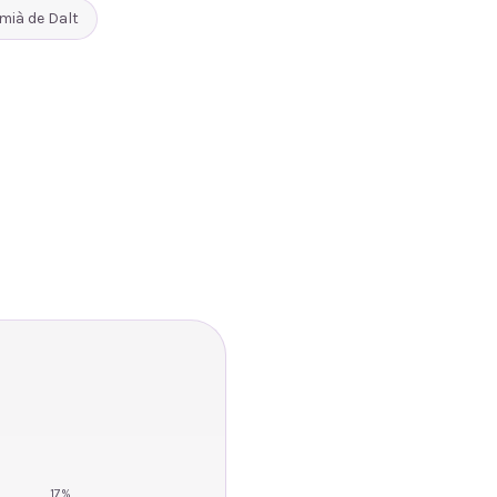
mià de Dalt
17
%