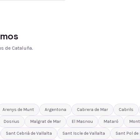
amos
s de Cataluña.
Arenys de Munt
Argentona
Cabrera de Mar
Cabrils
Dosrius
Malgrat de Mar
El Masnou
Mataró
Mont
Sant Cebrià de Vallalta
Sant Iscle de Vallalta
Sant Pol de