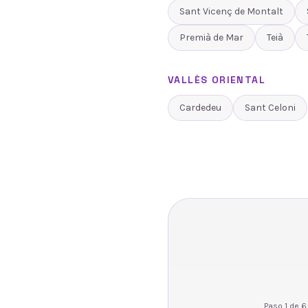
Sant Vicenç de Montalt
Premià de Mar
Teià
VALLÈS ORIENTAL
Cardedeu
Sant Celoni
Paso
1
de
6