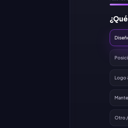
¿Qué
Diseñ
Posic
Logo 
Mante
Otro /