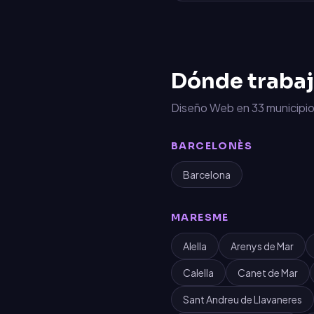
Dónde traba
Diseño Web
en
33
municipio
BARCELONÈS
Barcelona
MARESME
Alella
Arenys de Mar
Calella
Canet de Mar
Sant Andreu de Llavaneres