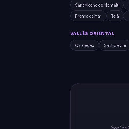
Sant Vicenç de Montalt
Premià de Mar
Teià
VALLÈS ORIENTAL
Cardedeu
Sant Celoni
Paso
1
de