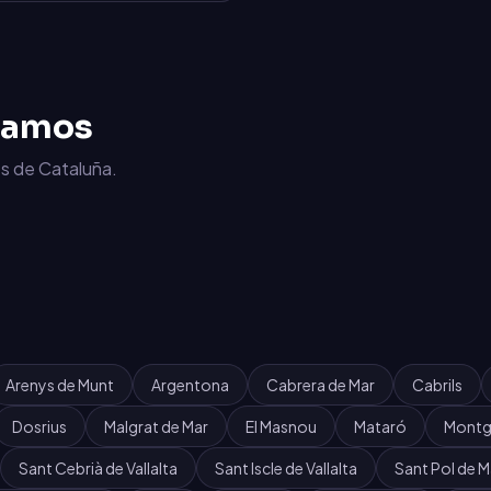
jamos
s de Cataluña.
Arenys de Munt
Argentona
Cabrera de Mar
Cabrils
Dosrius
Malgrat de Mar
El Masnou
Mataró
Montg
Sant Cebrià de Vallalta
Sant Iscle de Vallalta
Sant Pol de M