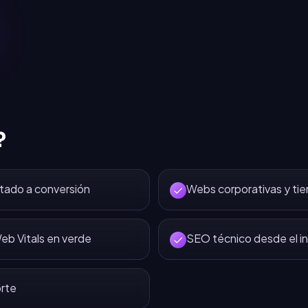
?
tado a conversión
Webs corporativas y tie
eb Vitals en verde
SEO técnico desde el in
rte