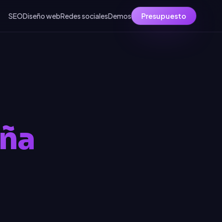
SEO
Diseño web
Redes sociales
Demos
Presupuesto
uña