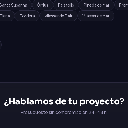
Santa Susanna
Òrrius
Palafolls
Pineda de Mar
Prem
Tiana
Tordera
Vilassar de Dalt
Vilassar de Mar
¿Hablamos de tu proyecto?
Presupuesto sin compromiso en 24-48 h.
6