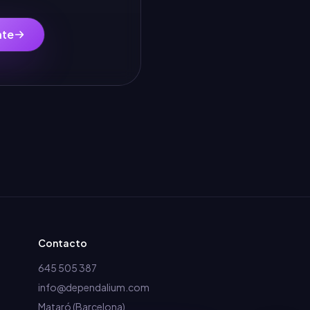
nte
Contacto
645 505 387
info@dependalium.com
Mataró
(
Barcelona
)