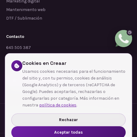
Marketing digital
Mantenimiento web
DTF / Sublimación
Contacto
645 505 387
info@dependalium.com
Cookies en Creaar
Mataró
(
Barcelona
)
Usamos cookies necesarias para el funcionamiento
del sitio y, con tu permiso, cookies de análisis
Déjanos tu reseña en Google
(Google Analytics) y de terceros (reCAPTCHA de
Google). Puedes aceptarlas, rechazarlas o
configurarlas por categoría. Más información en
nuestra
política de cookies
.
Zonas de cobertura
·
Barcelona
·
L'Hospitalet de Llobregat
·
Terrassa
·
Badalona
·
Sabadell
·
Tarragona
·
Mataró
·
Santa Coloma de Gramenet
·
Rechazar
Ver todas las zonas →
Aceptar todas