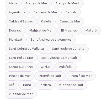
Alella
Arenys de Mar
Arenys de Munt
Argentona
Cabrera de Mar
Cabrils
Caldes d'Estrac
Calella
Canet de Mar
Dosrius
Malgrat de Mar
El Masnou
Mataró
Montgat
Sant Andreu de Llavaneres
Sant Cebrià de Vallalta
Sant Iscle de Vallalta
Sant Pol de Mar
Sant Vicenç de Montalt
Santa Susanna
Òrrius
Palafolls
Pineda de Mar
Premià de Dalt
Premià de Mar
Teià
Tiana
Tordera
Vilassar de Dalt
Vilassar de Mar