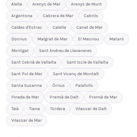
Alella
Arenys de Mar
Arenys de Munt
Argentona
Cabrera de Mar
Cabrils
Caldes d'Estrac
Calella
Canet de Mar
Dosrius
Malgrat de Mar
El Masnou
Mataró
Montgat
Sant Andreu de Llavaneres
Sant Cebrià de Vallalta
Sant Iscle de Vallalta
Sant Pol de Mar
Sant Vicenç de Montalt
Santa Susanna
Òrrius
Palafolls
Pineda de Mar
Premià de Dalt
Premià de Mar
Teià
Tiana
Tordera
Vilassar de Dalt
Vilassar de Mar