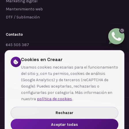
Marketing digital
Mantenimiento web
DTF / Sublimación
Contacto
645 505 387
info@dependalium.com
Cookies en Creaar
Mataró
(
Barcelona
)
Usamos cookies necesarias para el funcionamiento
del sitio y, con tu permiso, cookies de análisis
Déjanos tu reseña en Google
(Google Analytics) y de terceros (reCAPTCHA de
Google). Puedes aceptarlas, rechazarlas o
configurarlas por categoría. Más información en
nuestra
política de cookies
.
Zonas de cobertura
·
Barcelona
·
L'Hospitalet de Llobregat
·
Terrassa
·
Badalona
·
Sabadell
·
Tarragona
·
Mataró
·
Santa Coloma de Gramenet
·
Rechazar
Ver todas las zonas →
Aceptar todas