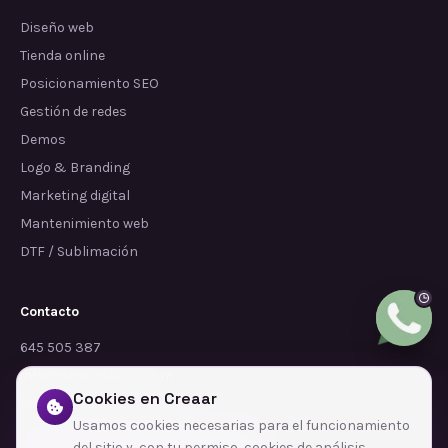
Diseño web
Tienda online
Posicionamiento SEO
Gestión de redes
Demos
Logo & Branding
Marketing digital
Mantenimiento web
DTF / Sublimación
Contacto
645 505 387
info@dependalium.com
Cookies en Creaar
Mataró
(
Barcelona
)
Usamos cookies necesarias para el funcionamiento
del sitio y, con tu permiso, cookies de análisis