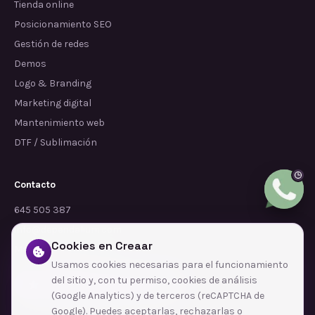
Tienda online
Posicionamiento SEO
Gestión de redes
Demos
Logo & Branding
Marketing digital
Mantenimiento web
DTF / Sublimación
Contacto
645 505 387
info@dependalium.com
Cookies en Creaar
Mataró
(
Barcelona
)
Usamos cookies necesarias para el funcionamiento
del sitio y, con tu permiso, cookies de análisis
Déjanos tu reseña en Google
(Google Analytics) y de terceros (reCAPTCHA de
Google). Puedes aceptarlas, rechazarlas o