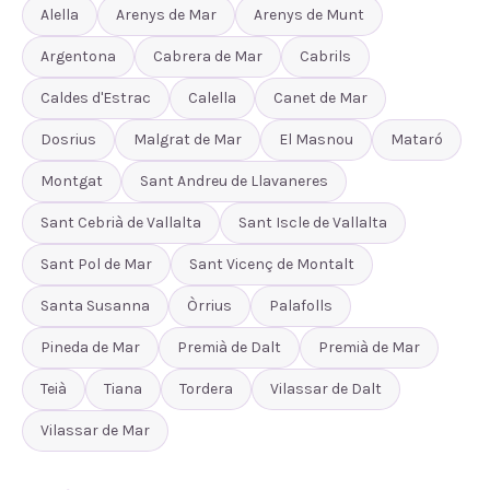
Alella
Arenys de Mar
Arenys de Munt
Argentona
Cabrera de Mar
Cabrils
Caldes d'Estrac
Calella
Canet de Mar
Dosrius
Malgrat de Mar
El Masnou
Mataró
Montgat
Sant Andreu de Llavaneres
Sant Cebrià de Vallalta
Sant Iscle de Vallalta
Sant Pol de Mar
Sant Vicenç de Montalt
Santa Susanna
Òrrius
Palafolls
Pineda de Mar
Premià de Dalt
Premià de Mar
Teià
Tiana
Tordera
Vilassar de Dalt
Vilassar de Mar