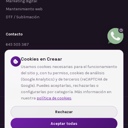
Marketing digital
Mantenimiento web
DTF / Sublimación
Contacto
645 505 387
info@dependalium.com
Cookies en Creaar
Mataró
(
Barcelona
)
Usamos cookies necesarias para el funcionamiento
del sitio y, con tu permiso, cookies de análisis
Déjanos tu reseña en Google
(Google Analytics) y de terceros (reCAPTCHA de
Google). Puedes aceptarlas, rechazarlas o
configurarlas por categoría. Más información en
nuestra
política de cookies
.
Zonas de cobertura
·
Barcelona
·
L'Hospitalet de Llobregat
·
Terrassa
·
Badalona
·
Sabadell
·
Tarragona
·
Mataró
·
Santa Coloma de Gramenet
·
Rechazar
Ver todas las zonas →
Aceptar todas