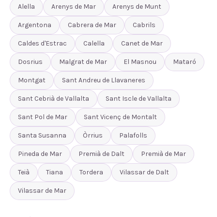
Alella
Arenys de Mar
Arenys de Munt
Argentona
Cabrera de Mar
Cabrils
Caldes d'Estrac
Calella
Canet de Mar
Dosrius
Malgrat de Mar
El Masnou
Mataró
Montgat
Sant Andreu de Llavaneres
Sant Cebrià de Vallalta
Sant Iscle de Vallalta
Sant Pol de Mar
Sant Vicenç de Montalt
Santa Susanna
Òrrius
Palafolls
Pineda de Mar
Premià de Dalt
Premià de Mar
Teià
Tiana
Tordera
Vilassar de Dalt
Vilassar de Mar