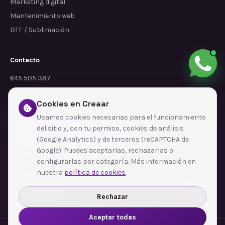
Marketing digital
Mantenimiento web
DTF / Sublimación
Contacto
645 505 387
info@dependalium.com
Cookies en Creaar
Mataró
(
Barcelona
)
Usamos cookies necesarias para el funcionamiento
del sitio y, con tu permiso, cookies de análisis
Déjanos tu reseña en Google
(Google Analytics) y de terceros (reCAPTCHA de
Google). Puedes aceptarlas, rechazarlas o
configurarlas por categoría. Más información en
nuestra
política de cookies
.
Zonas de cobertura
·
Barcelona
·
L'Hospitalet de Llobregat
·
Terrassa
·
Badalona
·
Sabadell
·
Tarragona
·
Mataró
·
Santa Coloma de Gramenet
·
Rechazar
Ver todas las zonas →
Aceptar todas