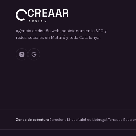
CREAAR
DESIGN
Agencia de diseño web, posicionamiento SEO y
redes sociales en Mataró y toda Catalunya.
Zonas de cobertura
·
Barcelona
·
L'Hospitalet de Llobregat
·
Terrassa
·
Badalo