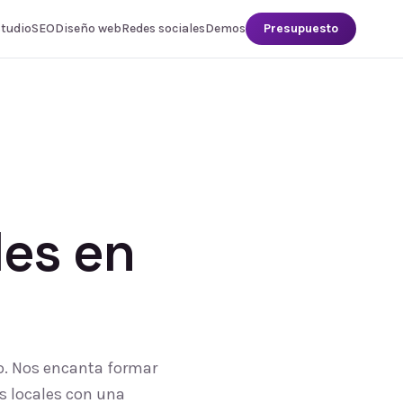
studio
SEO
Diseño web
Redes sociales
Demos
Presupuesto
les
en
o. Nos encanta formar
s locales con una