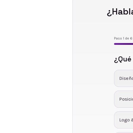
¿Habl
Paso
1
de
6
¿Qué
Diseñ
Posic
Logo 