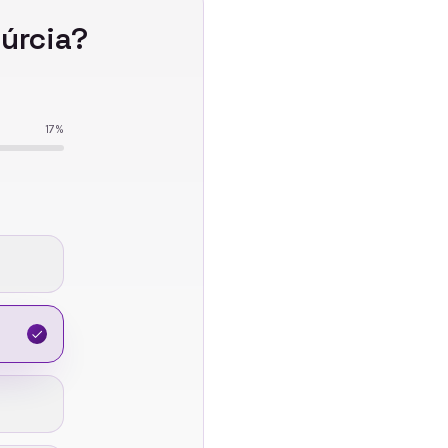
úrcia
?
17
%