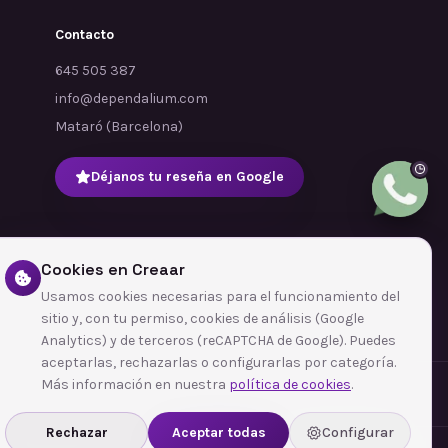
Contacto
645 505 387
info@dependalium.com
Mataró
(
Barcelona
)
Déjanos tu reseña en Google
Cookies en Creaar
Usamos cookies necesarias para el funcionamiento del
sitio y, con tu permiso, cookies de análisis (Google
Analytics) y de terceros (reCAPTCHA de Google). Puedes
aceptarlas, rechazarlas o configurarlas por categoría.
Más información en nuestra
política de cookies
.
Rechazar
Aceptar todas
Configurar