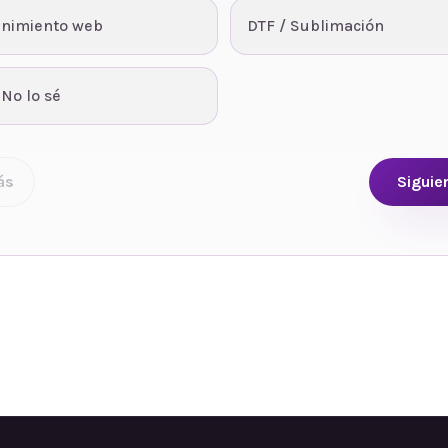
nimiento web
DTF / Sublimación
 No lo sé
ás
Siguie