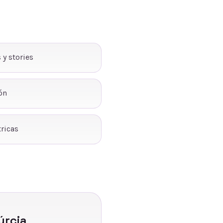
 y stories
ón
ricas
úrcia