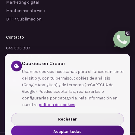
Marketing digital
Mantenimiento web
DTF / Sublimación
Contacto
645 505 387
info@dependalium.com
Cookies en Creaar
Mataró
(
Barcelona
)
Usamos cookies necesarias para el funcionamiento
del sitio y, con tu permiso, cookies de análisis
Déjanos tu reseña en Google
(Google Analytics) y de terceros (reCAPTCHA de
Google). Puedes aceptarlas, rechazarlas o
configurarlas por categoría. Más información en
nuestra
política de cookies
.
Zonas de cobertura
·
Barcelona
·
L'Hospitalet de Llobregat
·
Terrassa
·
Badalona
·
Sabadell
·
Tarragona
·
Mataró
·
Santa Coloma de Gramenet
·
Rechazar
Ver todas las zonas →
Aceptar todas