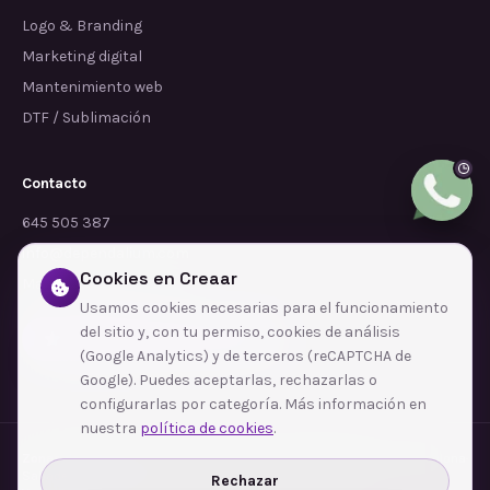
Logo & Branding
Marketing digital
Mantenimiento web
DTF / Sublimación
Contacto
645 505 387
info@dependalium.com
Cookies en Creaar
Mataró
(
Barcelona
)
Usamos cookies necesarias para el funcionamiento
del sitio y, con tu permiso, cookies de análisis
Déjanos tu reseña en Google
(Google Analytics) y de terceros (reCAPTCHA de
Google). Puedes aceptarlas, rechazarlas o
configurarlas por categoría. Más información en
nuestra
política de cookies
.
Zonas de cobertura
·
Barcelona
·
L'Hospitalet de Llobregat
·
Terrassa
·
Badalona
·
Sabadell
·
Tarragona
·
Mataró
·
Santa Coloma de Gramenet
·
Rechazar