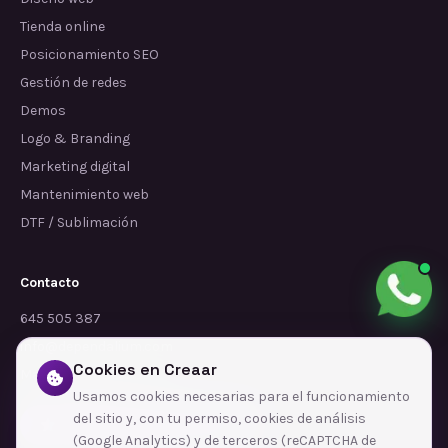
Tienda online
Posicionamiento SEO
Gestión de redes
Demos
Logo & Branding
Marketing digital
Mantenimiento web
DTF / Sublimación
Contacto
645 505 387
info@dependalium.com
Cookies en Creaar
Mataró
(
Barcelona
)
Usamos cookies necesarias para el funcionamiento
del sitio y, con tu permiso, cookies de análisis
Déjanos tu reseña en Google
(Google Analytics) y de terceros (reCAPTCHA de