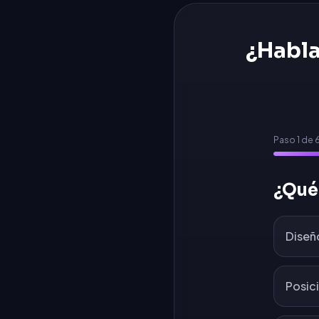
¿Habla
Paso
1
de
¿Qué
Diseñ
Posic