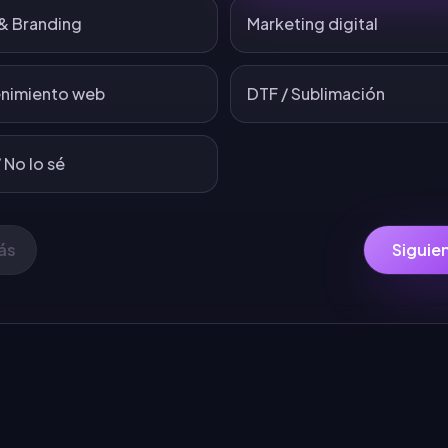
& Branding
Marketing digital
nimiento web
DTF / Sublimación
 No lo sé
ás
Siguie