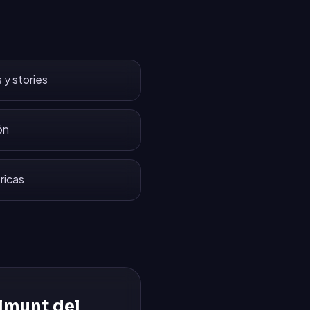
 y stories
ón
ricas
lmunt del