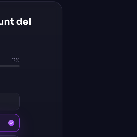
unt del
17
%