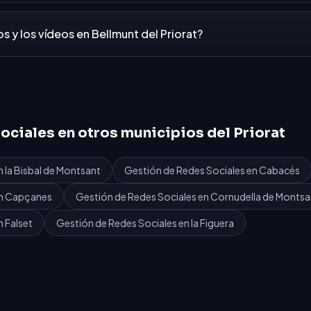
s y los vídeos en Bellmunt del Priorat?
ociales
en otros municipios del
Priorat
n
la Bisbal de Montsant
Gestión de Redes Sociales
en
Cabacés
n
Capçanes
Gestión de Redes Sociales
en
Cornudella de Montsa
n
Falset
Gestión de Redes Sociales
en
la Figuera