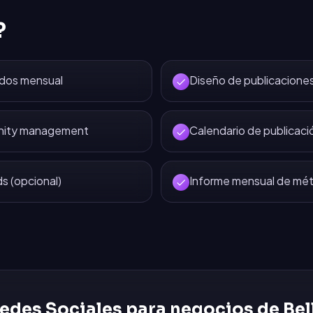
?
idos mensual
Diseño de publicaciones
nity management
Calendario de publicaci
 (opcional)
Informe mensual de mét
edes Sociales
para negocios de
Bel