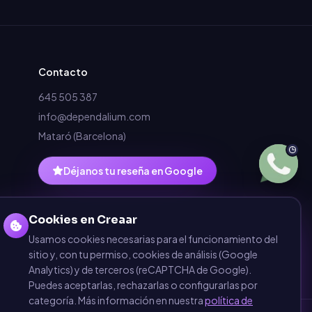
Contacto
645 505 387
info@dependalium.com
Mataró
(
Barcelona
)
Déjanos tu reseña en Google
Cookies en Creaar
Usamos cookies necesarias para el funcionamiento del
sitio y, con tu permiso, cookies de análisis (Google
Analytics) y de terceros (reCAPTCHA de Google).
Puedes aceptarlas, rechazarlas o configurarlas por
categoría. Más información en nuestra
política de