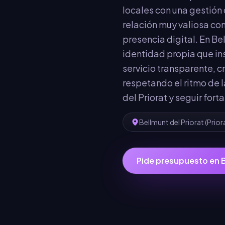
locales con una gestión
relación muy valiosa co
presencia digital. En B
identidad propia que in
servicio transparente, 
respetando el ritmo de l
del Priorat y seguir for
Bellmunt del Priorat
(
Prior
Pide presupuesto en
B