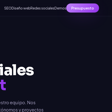
SEO
Diseño web
Redes sociales
Demos
Presupuesto
iales
t
estro equipo. Nos
autónomos y proyectos