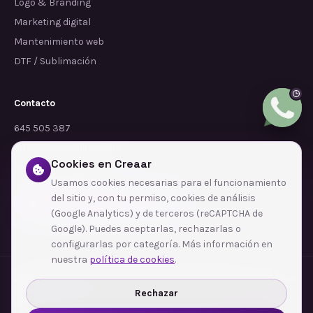
Logo & Branding
Marketing digital
Mantenimiento web
DTF / Sublimación
Contacto
645 505 387
info@dependalium.com
Cookies en Creaar
Mataró
(
Barcelona
)
Usamos cookies necesarias para el funcionamiento
del sitio y, con tu permiso, cookies de análisis
Déjanos tu reseña en Google
(Google Analytics) y de terceros (reCAPTCHA de
Google). Puedes aceptarlas, rechazarlas o
configurarlas por categoría. Más información en
nuestra
política de cookies
.
Zonas de cobertura
·
Barcelona
·
L'Hospitalet de Llobregat
·
Terrassa
·
Badalona
·
Sabadell
·
Tarragona
·
Mataró
·
Santa Coloma de Gramenet
·
Rechazar
Ver todas las zonas →